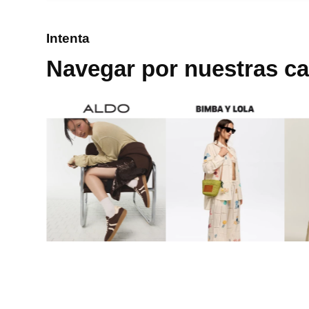
8
.
mng
Intenta
9
.
bolso
Navegar por nuestras ca
10
.
bimba lola