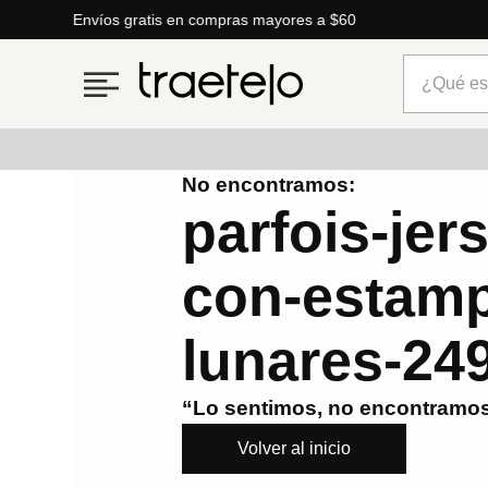
Envíos gratis en compras mayores a $60
¿Qué está
No encontramos:
Términos más buscados
parfois-jer
1
.
timberland
con-estam
2
.
parfois
3
.
carteras
lunares-24
4
.
aldo
5
.
carteras parfois
“Lo sentimos, no encontramos
6
.
springfield
Volver al inicio
7
.
cartera