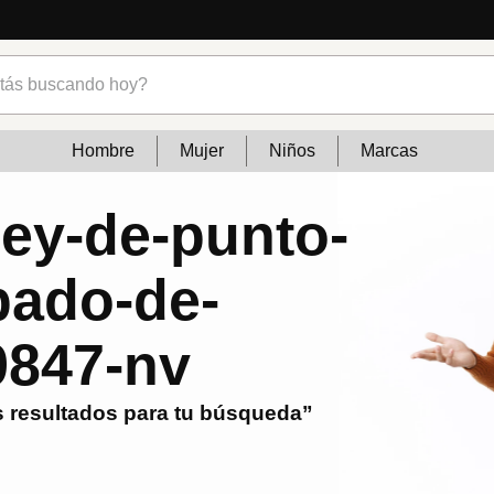
s buscando hoy?
Hombre
Mujer
Niños
Marcas
sey-de-punto-
pado-de-
9847-nv
 resultados para tu búsqueda”