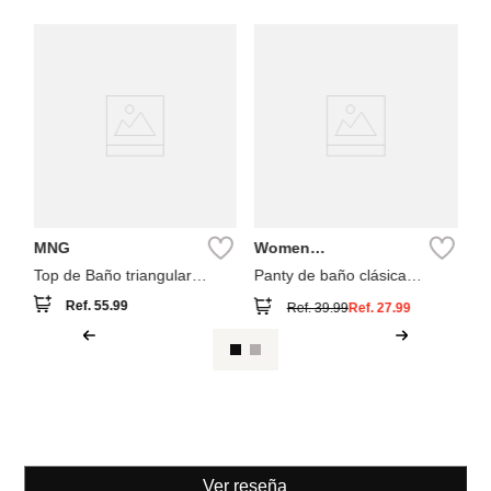
Co
Pa
MNG
Women
Secret
Top de Baño triangular
Panty de baño clásica
estampado paisley
estampado pañuelo
Ref.
55.99
Ref.
39.99
Ref.
27.99
Ver reseña