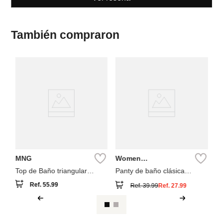
También compraron
Co
Pa
MNG
Women
Secret
Top de Baño triangular
Panty de baño clásica
estampado paisley
estampado pañuelo
Ref.
55.99
Ref.
39.99
Ref.
27.99