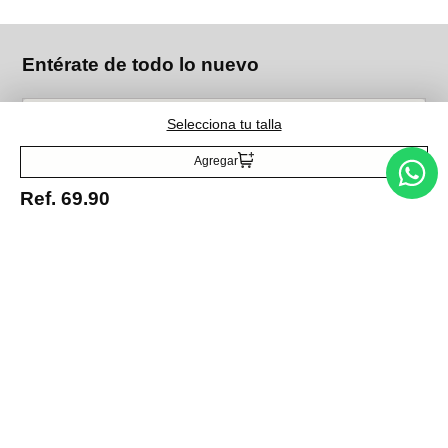
Entérate de todo lo nuevo
Selecciona tu talla
Acepto la política de tratamiento de datos personales
Suscribirse
Agregar
Ref.
69.90
Acerca de nosotros
Categorías
Marcas
Traetelo, el marketplace de moda en Venezuela para quienes buscan
estilo, calidad y las mejores marcas en un solo lugar.