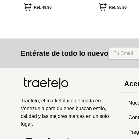
Ref.
34.99
Ref.
24.49
Ref.
6.49
Entérate de todo lo nuevo
Acer
Traetelo, el marketplace de moda en
Nues
Venezuela para quienes buscan estilo,
calidad y las mejores marcas en un solo
Cont
lugar.
Preg