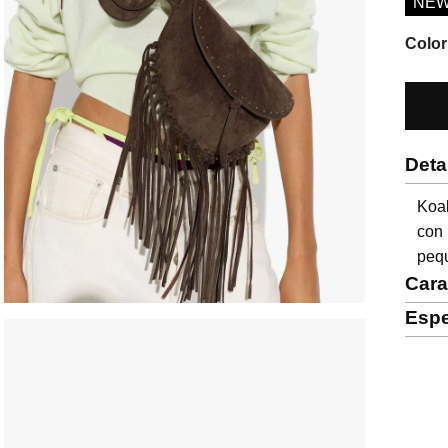
NE
Color
Deta
Koal
con 
pequ
Cara
Espe