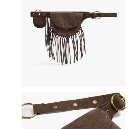
8
.
bolso
9
.
cartera
10
.
bimba lola