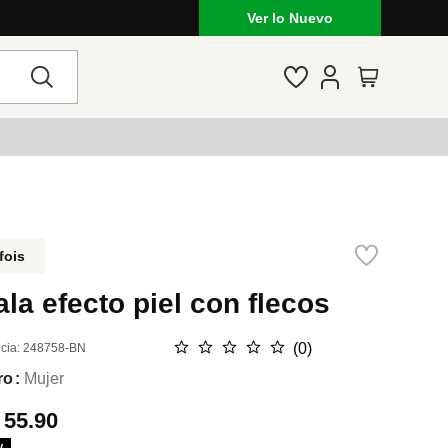
Ver lo Nuevo
fois
la efecto piel con flecos
☆
☆
☆
☆
☆
(
0
)
cia
:
248758-BN
ro
Mujer
.
55.90