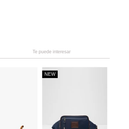
Te puede interesar
Timberland
-
20 %
NEW
Koala Timberpack
Ref.
49.90
Ref.
39.92