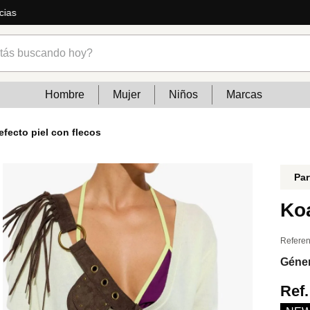
ás
s buscando hoy?
Hombre
Mujer
Niños
Marcas
efecto piel con flecos
Par
Koa
Referen
Géne
Ref