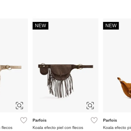
-
20 %
Miniso
Timberland
so go
Koala deportivo
Koala Timberp