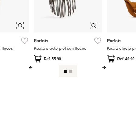
Miniso
Timberland
so go
Koala deportivo
Koala Timberp
Ref.
13.49
Ref.
49.90