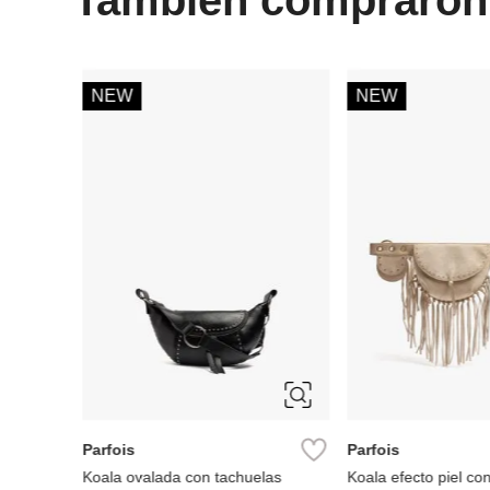
-
30 %
Women Secret
Miniso
Koala estampado boho
koala colección mini