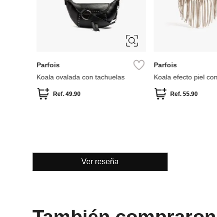
Women Secret
Miniso
Koala estampado boho
koala colección mini
Ref.
34.99
Ref.
24.49
Ref.
6.49
Ver reseña
También compraron