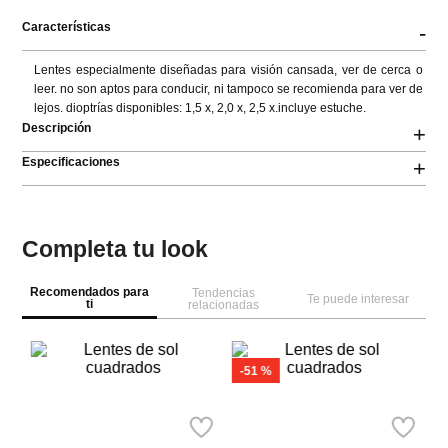
Características
-
Lentes especialmente diseñadas para visión cansada, ver de cerca o 
leer. no son aptos para conducir, ni tampoco se recomienda para ver de 
lejos. dioptrías disponibles: 1,5 x, 2,0 x, 2,5 x.incluye estuche.
Descripción
+
Especificaciones
+
Completa tu look
Recomendados para
Tendencias
Te puede interesar
ti
relacionadas
M
Le
se