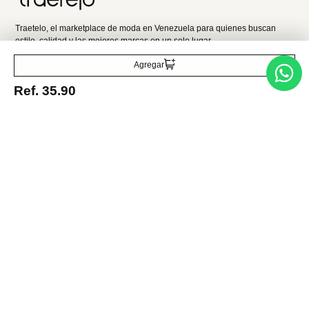
Acepto la política de tratamiento de datos personales
Suscribirse
Acerca de nosotros
Agregar
Ref.
35.90
Categorías
Marcas
Traetelo, el marketplace de moda en Venezuela para quienes buscan
estilo, calidad y las mejores marcas en un solo lugar.
Medios de pago