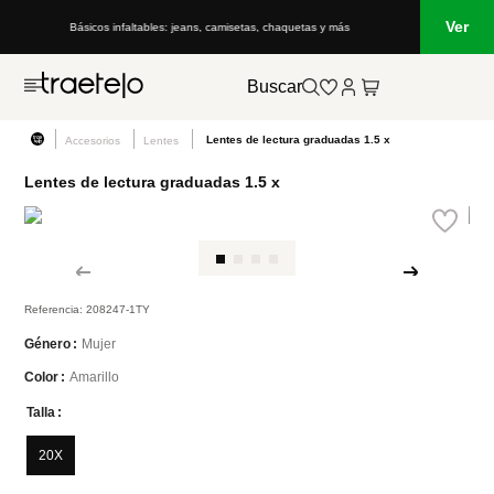
Ver
Básicos infaltables: jeans, camisetas, chaquetas y más
Buscar
Lentes de lectura graduadas 1.5 x
Accesorios
Lentes
Lentes de lectura graduadas 1.5 x
Referencia
:
208247-1TY
Mujer
Género
Amarillo
Color
Talla
20X