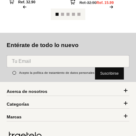
M
Le
se
Parfois
Parfois
Lentes de sol cuadrados
Lentes de sol cuadrados
Ref.
32.90
Ref.
32.90
Ref.
15.99
Entérate de todo lo nuevo