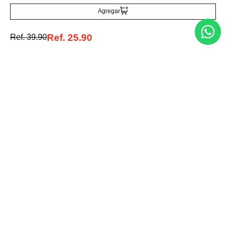
Ref.
32.90
Ref.
22.99
Agregar
Ref.
25.90
Ref.
39.90
Entérate de todo lo nuevo
Acepto la política de tratamiento de datos personales
Suscribirse
Acerca de nosotros
Categorías
Marcas