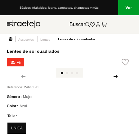
Ver
Básicos infaltables: jeans, camisetas, chaquetas y más
Buscar
Lentes de sol cuadrados
Accesorios
Lentes
Lentes de sol cuadrados
35 %
Referencia
:
246650-BL
Mujer
Género
Azul
Color
Talla
ÚNICA