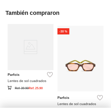
También compraron
-
30 %
M
Le
me
Parfois
Lentes de sol cuadrados
Ref.
39.90
Ref.
25.90
Parfois
Lentes de sol cuadrados