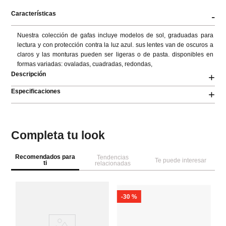
Características
-
Nuestra colección de gafas incluye modelos de sol, graduadas para 
lectura y con protección contra la luz azul. sus lentes van de oscuros a 
claros y las monturas pueden ser ligeras o de pasta. disponibles en 
formas variadas: ovaladas, cuadradas, redondas,
Descripción
+
Especificaciones
+
Completa tu look
Recomendados para
Tendencias
Te puede interesar
ti
relacionadas
-
30 %
M
Le
me