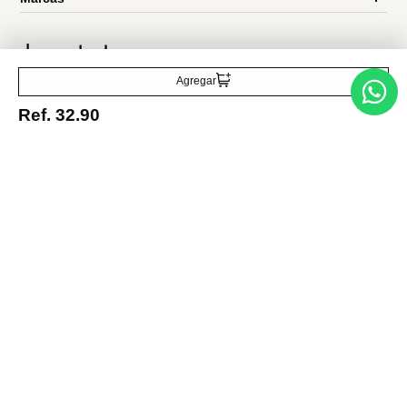
Agregar
Acepto la política de tratamiento de datos personales
Suscribirse
Ref.
32.90
Acerca de nosotros
Categorías
Marcas
Traetelo, el marketplace de moda en Venezuela para quienes buscan
estilo, calidad y las mejores marcas en un solo lugar.