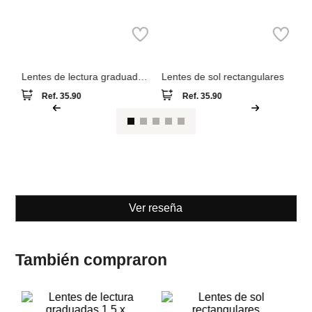
Le
pa
Parfois
Parfois
Lentes de lectura graduadas
Lentes de sol rectangulares
1.5 x
Ref.
35.90
Ref.
35.90
Ver reseña