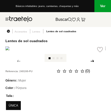
Ver
Básicos infaltables: jeans, camisetas, chaquetas y más
Buscar
Lentes de sol cuadrados
Accesorios
Lentes
Lentes de sol cuadrados
☆
☆
☆
☆
☆
(
0
)
Referencia
:
248166-PU
Mujer
Género
Púrpura
Color
Talla
ÚNICA