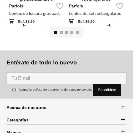
También compraron
M
Le
pa
Parfois
Parfois
Lentes de lectura graduadas
Lentes de sol rectangulares
1.5 x
Ref.
35.90
Ref.
35.90
Entérate de todo lo nuevo