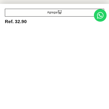
Agregar
Traetelo, el marketplace de moda en Venezuela para quienes buscan
Ref.
32.90
estilo, calidad y las mejores marcas en un solo lugar.
Medios de pago
© 2025 FUTURA ONLINE 24, C.A Todos los derechos reservados.
Tienda Virtual desarrollada por
Tecnología