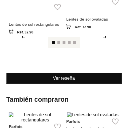
1.
Lentes de sol ovaladas
Lentes de sol rectangulares
Ref.
32.90
Ref.
32.90
Ver reseña
También compraron
Parfois
Pa
Parfois