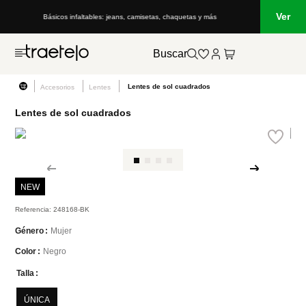
Ver
Básicos infaltables: jeans, camisetas, chaquetas y más
Buscar
Lentes de sol cuadrados
Accesorios
Lentes
Lentes de sol cuadrados
NEW
Referencia
:
248168-BK
Mujer
Género
Negro
Color
Talla
ÚNICA