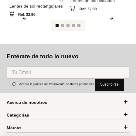
Lentes de sol ovaladas
Le
1.
Lentes de sol rectangulares
Ref.
32.90
Ref.
32.90
Entérate de todo lo nuevo
Acepto la política de tratamiento de datos personales
Suscribirse
Acerca de nosotros
Categorías
Marcas