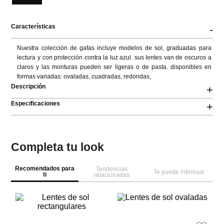
Características
-
Nuestra colección de gafas incluye modelos de sol, graduadas para 
lectura y con protección contra la luz azul. sus lentes van de oscuros a 
claros y las monturas pueden ser ligeras o de pasta. disponibles en 
formas variadas: ovaladas, cuadradas, redondas,
Descripción
+
Especificaciones
+
Completa tu look
Recomendados para
Tendencias
Te puede interesar
ti
relacionadas
Pa
Le