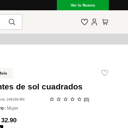
Ver lo Nuevo
fois
ntes de sol cuadrados
☆
☆
☆
☆
☆
(
0
)
cia
:
248168-BN
ro
Mujer
.
32.90