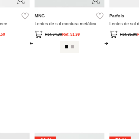
ÚNICA
ÚNICA
MNG
Parfois
oeee
Lentes de sol montura metálica
Lentes de sol 
cuadradas
.50
Ref.
64.99
Ref.
51.99
Ref.
35.90