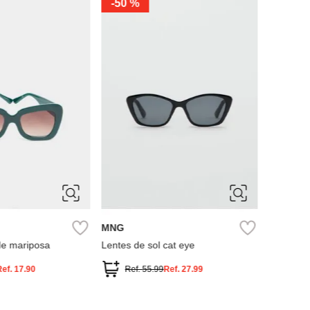
-
50 %
MNG
Lentes d
Ref.
ÚNICA
MNG
de mariposa
Lentes de sol cat eye
Ref.
17.90
Ref.
55.99
Ref.
27.99