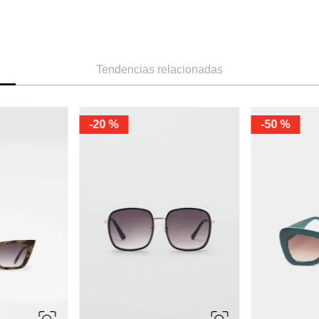
Tendencias relacionadas
-
20 %
-
50 %