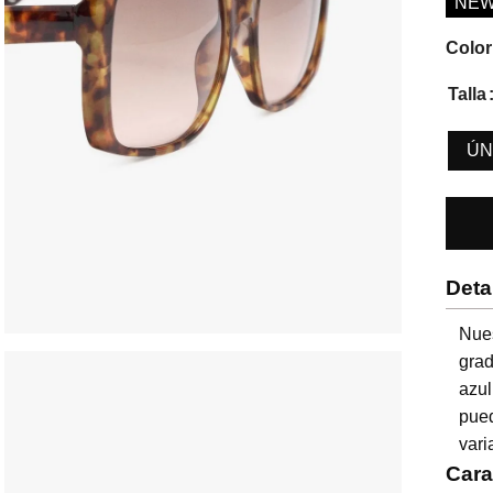
NE
Color
Talla
ÚN
Deta
Nue
grad
azul
pue
vari
Cara