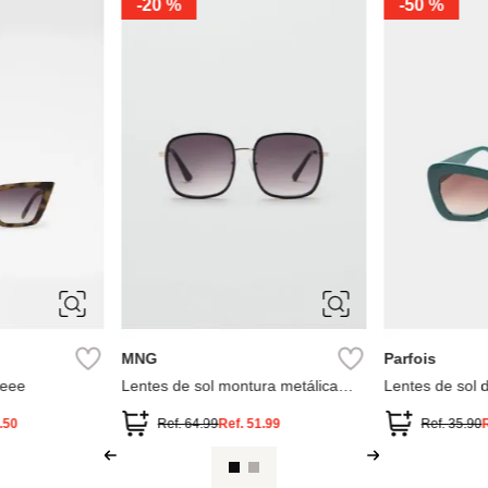
-
20 %
-
50 %
ÚNICA
ÚNICA
MNG
Parfois
oeee
Lentes de sol montura metálica
Lentes de sol 
cuadradas
.50
Ref.
64.99
Ref.
51.99
Ref.
35.90