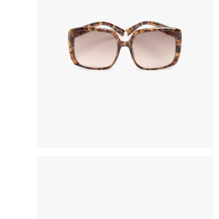
8
.
bolso
9
.
cartera
10
.
bimba lola