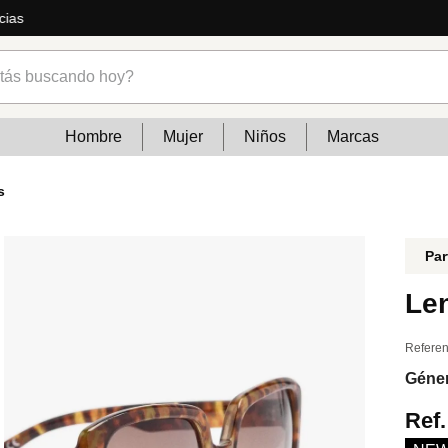
cias
s buscando hoy?
Hombre
Mujer
Niños
Marcas
s
Par
Le
Referen
Géne
Ref