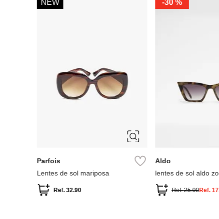
%
NEW
-
30 %
ÚNICA
ÚNICA
Parfois
Aldo
Lentes de sol mariposa
lentes de sol aldo z
Ref.
32.90
Ref.
25.00
Ref.
17