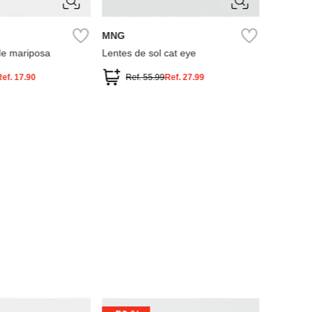
ÚNICA
MNG
de mariposa
Lentes de sol cat eye
Ref.
17.90
Ref.
55.99
Ref.
27.99
ÚNIC