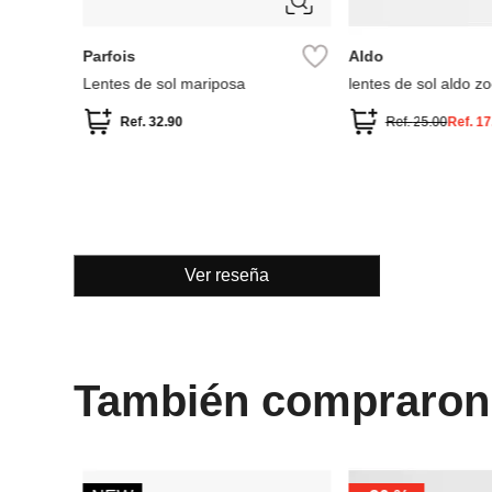
ÚNICA
ÚNICA
Parfois
Aldo
Lentes de sol mariposa
lentes de sol aldo z
Ref.
32.90
Ref.
25.00
Ref.
17
Ver reseña
También compraron