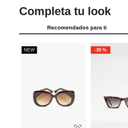
Completa tu look
Recomendados para ti
%
NEW
-
30 %