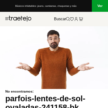
Ver
Básicos infaltables: jeans, camisetas, chaquetas y más
Buscar
No encontramos:
parfois-lentes-de-sol-
ovaladas-241158-bk