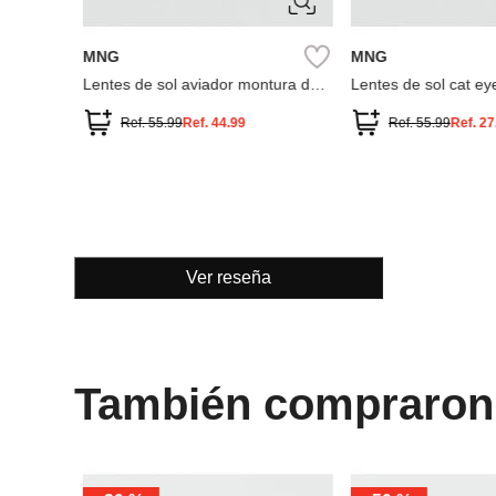
ÚNICA
ÚNICA
MNG
MNG
 pasta
Lentes de sol aviador montura de
Lentes de sol cat ey
pasta
Ref.
55.99
Ref.
44.99
Ref.
55.99
Ref.
27
Ver reseña
También compraron