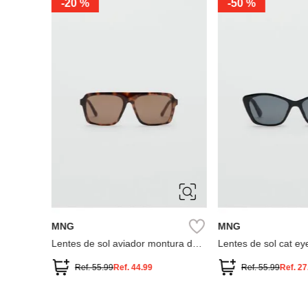
-
20 %
-
50 %
ÚNICA
ÚNICA
MNG
MNG
 pasta
Lentes de sol aviador montura de
Lentes de sol cat ey
pasta
Ref.
55.99
Ref.
44.99
Ref.
55.99
Ref.
27