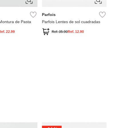
ÚNICA
ÚNIC
Parfois
MNG
Montura de Pasta
Parfois Lentes de sol cuadradas
Lentes de
Ref.
22.99
Ref.
35.90
Ref.
12.90
Ref.