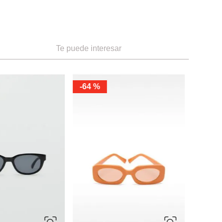
Te puede interesar
-
64 %
-
60 %