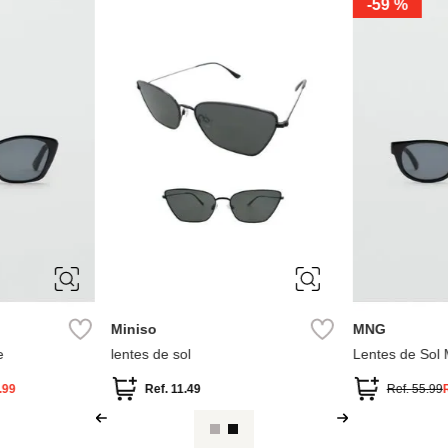
-
59 %
ÚNICA
ÚNICA
Miniso
MNG
e
lentes de sol
Lentes de Sol 
.99
Ref.
11.49
Ref.
55.99