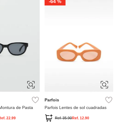
-
64 %
-
60 %
ÚNICA
ÚNIC
Parfois
MNG
Montura de Pasta
Parfois Lentes de sol cuadradas
Lentes de
Ref.
22.99
Ref.
35.90
Ref.
12.90
Ref.