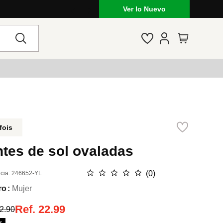
Ver lo Nuevo
fois
tes de sol ovaladas
☆
☆
☆
☆
☆
(
0
)
cia
:
246652-YL
ro
Mujer
Ref.
22.99
2.90