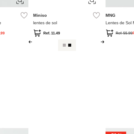
ÚNICA
ÚNICA
Miniso
MNG
e
lentes de sol
Lentes de Sol 
.99
Ref.
11.49
Ref.
55.99