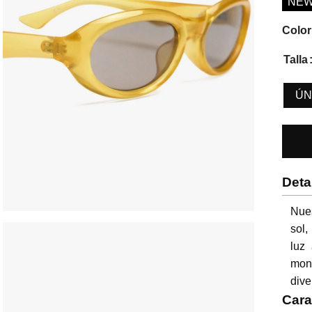
NE
Color
Talla
ÚN
Deta
Nues
sol,
luz 
mont
dive
Cara