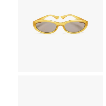
8
.
bolso
9
.
cartera
10
.
bimba lola