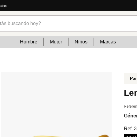
ás
s buscando hoy?
Hombre
Mujer
Niños
Marcas
Par
Len
Referen
Géne
Ref.
3