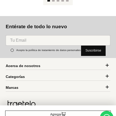
 F
Le
Parfois
Parfois
Lentes de sol rectangulares
Lentes de sol ovaladas
Ref.
32.90
Ref.
32.90
Entérate de todo lo nuevo
Acepto la política de tratamiento de datos personales
Suscribirse
Agregar