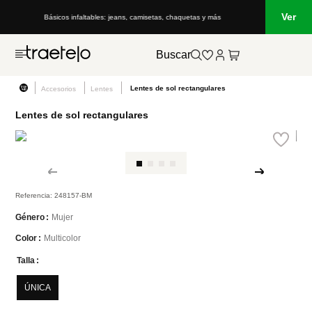
Ver
Básicos infaltables: jeans, camisetas, chaquetas y más
Buscar
Lentes de sol rectangulares
Accesorios
Lentes
Lentes de sol rectangulares
Referencia
:
248157-BM
Mujer
Género
Multicolor
Color
Talla
ÚNICA