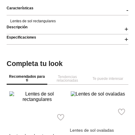
Características
-
Lentes de sol rectangulares
Descripción
+
Especificaciones
+
Completa tu look
Recomendados para
Tendencias
Te puede interesar
ti
relacionadas
Pa
 F
Le