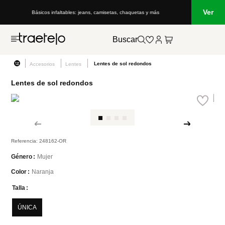
Ver
Básicos infaltables: jeans, camisetas, chaquetas y más
Buscar
Lentes de sol redondos
Accesorios
Lentes
Lentes de sol redondos
Referencia
:
248162-OR
Mujer
Género
Naranja
Color
Talla
ÚNICA