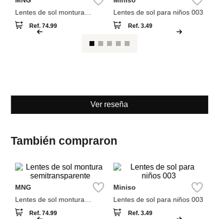
Le
MNG
Miniso
Lentes de sol montura
Lentes de sol para niños 003
semitransparente
Ref.
74.99
Ref.
3.49
Ver reseña
También compraron