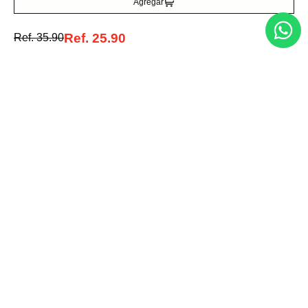
Agregar
Acepto la política de tratamiento de datos personales
Suscribirse
Ref.
25.90
Ref.
35.90
Acerca de nosotros
Categorías
Marcas
Traetelo, el marketplace de moda en Venezuela para quienes buscan
estilo, calidad y las mejores marcas en un solo lugar.
Medios de pago