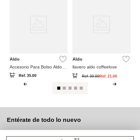
Pa
Ll
Aldo
Aldo
Accesorio Para Bolso Aldo
llavero aldo coffeelove
Doodles
Ref.
35.00
Ref.
30.00
Ref.
21.00
Entérate de todo lo nuevo