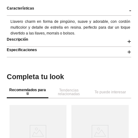
Características
-
Llavero charm en forma de pingüino, suave y adorable, con cordón 
multicolor y detalle de estrella en resina. perfecto para dar un toque 
divertido a las llaves, morrals o bolsos.
Descripción
+
Especificaciones
+
Completa tu look
Recomendados para
Tendencias
Te puede interesar
ti
relacionadas
Pa
Ll