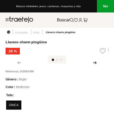
Ver
Básicos infaltables: jeans, camisetas, chaquetas y más
Buscar
Llavero charm pingüino
Accesorios
Otros
Llavero charm pingüino
28 %
Referencia
:
243095-BM
Mujer
Género
Multicolor
Color
Talla
ÚNICA