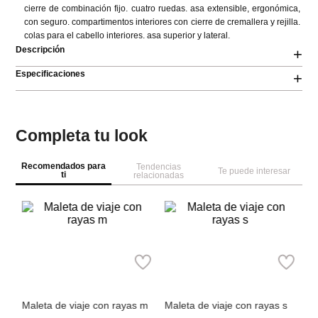
cierre de combinación fijo. cuatro ruedas. asa extensible, ergonómica, 
con seguro. compartimentos interiores con cierre de cremallera y rejilla. 
colas para el cabello interiores. asa superior y lateral.
Descripción
+
Especificaciones
+
Completa tu look
Recomendados para
Tendencias
Te puede interesar
ti
relacionadas
ra
mi
al
Maleta de viaje con rayas m
Maleta de viaje con rayas s