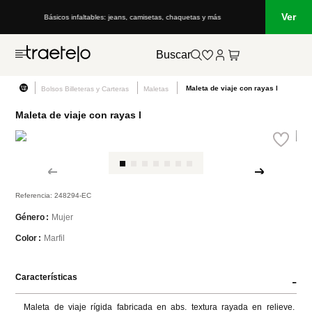
Ver
Básicos infaltables: jeans, camisetas, chaquetas y más
Buscar
Maleta de viaje con rayas l
Bolsos Billeteras y Carteras
Maletas
Maleta de viaje con rayas l
Referencia
:
248294-EC
Mujer
Género
Marfil
Color
Características
-
Maleta de viaje rígida fabricada en abs. textura rayada en relieve. 