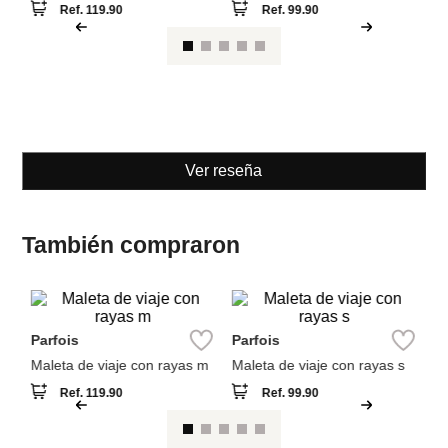
Ref.
119.90
Ref.
99.90
Ver reseña
También compraron
M
Parfois
Parfois
ra
mi
al
Maleta de viaje con rayas m
Maleta de viaje con rayas s
Ref.
119.90
Ref.
99.90