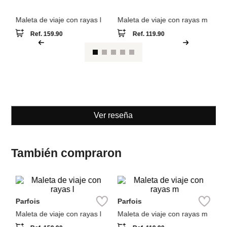
Ver reseña
También compraron
Pa
Parfois
Parfois
ra
Ma
Maleta de viaje con rayas l
Maleta de viaje con rayas m
Ref.
159.90
Ref.
119.90