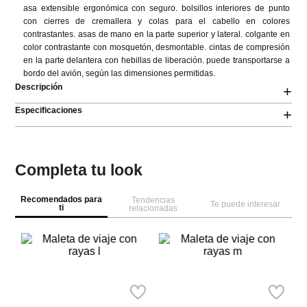
asa extensible ergonómica con seguro. bolsillos interiores de punto 
con cierres de cremallera y colas para el cabello en colores 
contrastantes. asas de mano en la parte superior y lateral. colgante en 
color contrastante con mosquetón, desmontable. cintas de compresión 
en la parte delantera con hebillas de liberación. puede transportarse a 
bordo del avión, según las dimensiones permitidas.
Descripción
+
Especificaciones
+
Completa tu look
Recomendados para
Tendencias
Te puede interesar
ti
relacionadas
Pa
Parfois
Parfois
ra
Ma
Maleta de viaje con rayas l
Maleta de viaje con rayas m
Ref.
159.90
Ref.
119.90