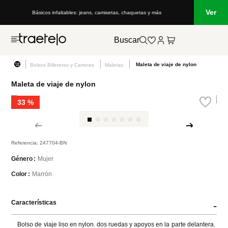
Ver
Básicos infaltables: jeans, camisetas, chaquetas y más
Buscar
Maleta de viaje de nylon
Bolsos Billeteras y Carteras
Maletas
Maleta de viaje de nylon
33 %
Referencia
:
247704-BN
Mujer
Género
Marrón
Color
Características
-
Bolso de viaje liso en nylon. dos ruedas y apoyos en la parte delantera. 