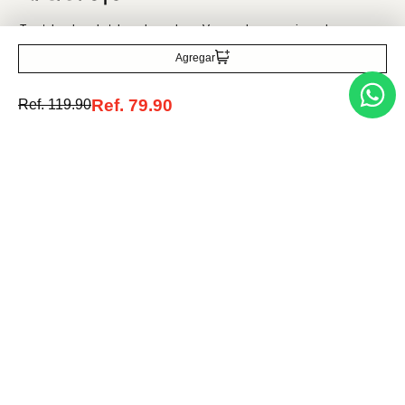
Agregar
Medios de pago
Ref.
79.90
Ref.
119.90
© 2025 FUTURA ONLINE 24, C.A Todos los derechos reservados.
Tienda Virtual desarrollada por
Tecnología