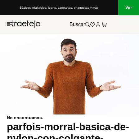
Ver
Básicos infaltables: jeans, camisetas, chaquetas y más
Buscar
No encontramos:
parfois-morral-basica-de-
nylon-con-colgante-