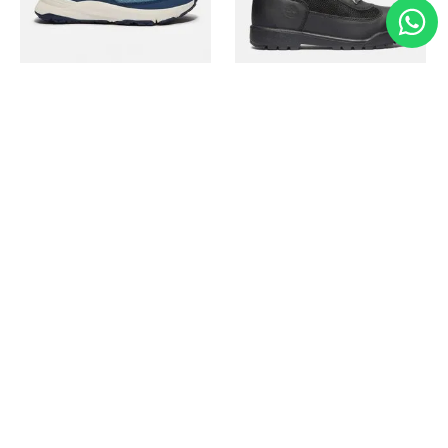
Timberland
Timberland
Zapato Motion Access
Bota Field Big Kids
Ref.
139.00
Ref.
69.50
Ref.
149.00
Ref.
104.30