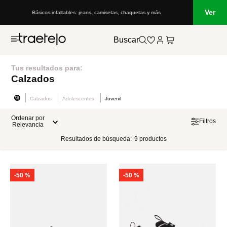
Ver
Básicos infaltables: jeans, camisetas, chaquetas y más
Buscar
Tus resultados para:
Calzados
Calzados
Adolescentes
Juvenil
Ordenar por
Filtros
Relevancia
Resultados de búsqueda:
9
productos
-
50 %
-
50 %