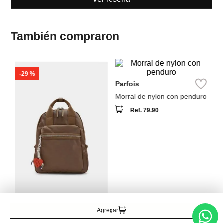
También compraron
-
29 %
NEW
Pa
Parfois
Mo
Morral de nylon con penduro
Ref.
79.90
Parfois
Morral de nylon con colgante
de corazón
Ref.
55.90
Ref.
39.90
Agregar