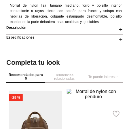
Morral de nylon lisa. tamaño mediano. forro y bolsillo interior 
contrastante a rayas. cierre con cordón para fruncir y solapa con 
hebillas de liberación. colgante estampado desmontable. bolsillo 
exterior en la parte delantera. asas acolchas y ajustables.
Descripción
+
Especificaciones
+
Completa tu look
Recomendados para
Tendencias
Te puede interesar
ti
relacionadas
-
29 %
NEW
Pa
Parfois
Mo
Morral de nylon con penduro
Ref.
79.90