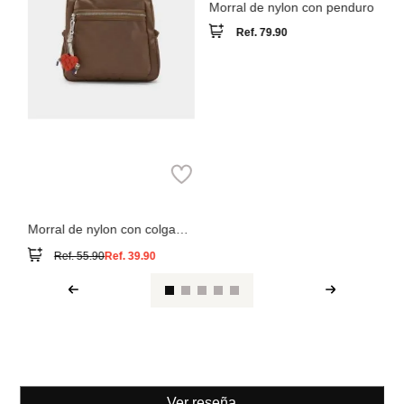
Parfois
Morral de nylon con colgante
de corazón
Ref.
55.90
Ref.
39.90
Ver reseña