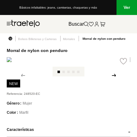
Ver
Básicos infaltables: jeans, camisetas, chaquetas y más
Buscar
Morral de nylon con penduro
Bolsos Billeteras y Carteras
Morrales
Morral de nylon con penduro
NEW
Referencia
:
248520-EC
Mujer
Género
Marfil
Color
Características
-