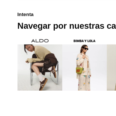
8
.
mng
Intenta
9
.
bandolera
Navegar por nuestras ca
10
.
bimba lola