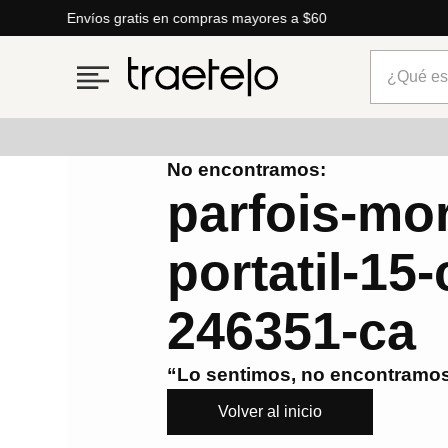
Envíos gratis en compras mayores a $60
¿Qué está
No encontramos:
Términos más buscados
parfois-mor
1
.
timberland
portatil-15
2
.
parfois
3
.
carteras
246351-ca
4
.
aldo
5
.
carteras parfois
“Lo sentimos, no encontramos
6
.
springfield
Volver al inicio
7
.
cartera