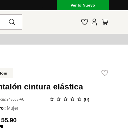
a en Venezuela: marcas, estilo y tendencias
Ver lo Nuevo
fois
talón cintura elástica
☆
☆
☆
☆
☆
(
0
)
cia
:
248068-AU
ro
Mujer
.
55.90