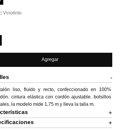
W
Vinotinto
Agregar
lles
-
talón liso, fluido y recto, confeccionado en 100% 
dón. cintura elástica con cordón ajustable. bolsillos 
rales. la modelo mide 1,75 m y lleva la talla m.
cterísticas
+
cificaciones
+