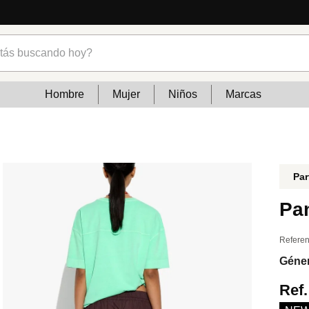
Lo que está de mod
s buscando hoy?
Hombre
Mujer
Niños
Marcas
Par
Pan
Referen
Géne
Ref