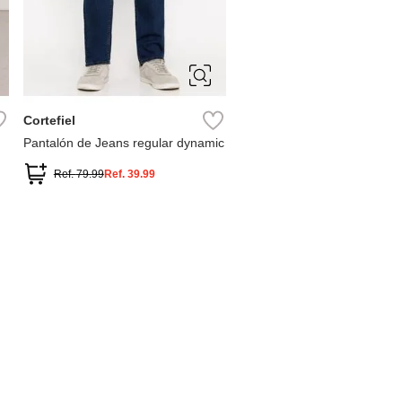
50
Cortefiel
Pantalón de Jeans regular dynamic
Ref.
79.99
Ref.
39.99