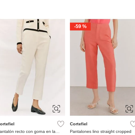
-
59 %
36
38
40
42
S
M
L
XL
44
ortefiel
Cortefiel
antalón recto con goma en la
Pantalones lino straight cropped