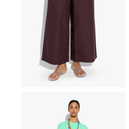
8
.
cartera
9
.
bolso
10
.
miniso