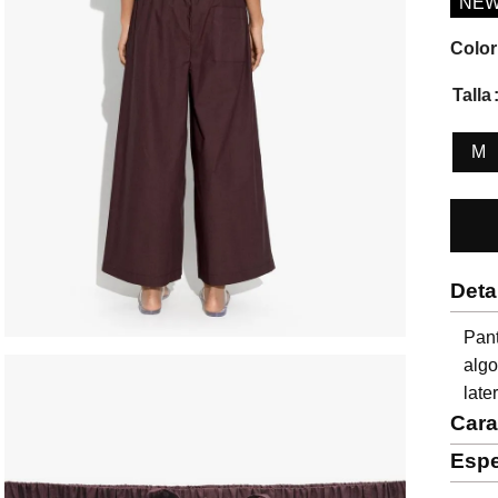
NE
Color
Talla
M
Deta
Pan
algo
late
Cara
Espe