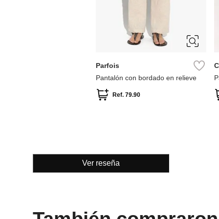
M
Parfois
C
Pantalón con bordado en relieve
P
e
Ref.
79.90
Ver reseña
También compraron