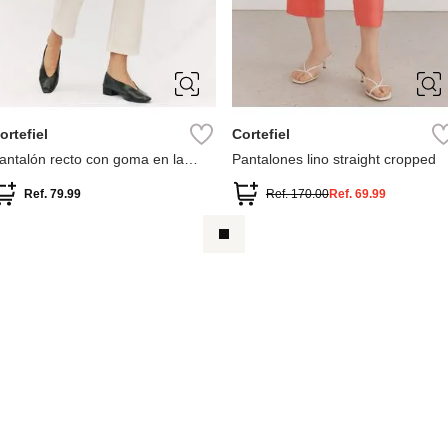
36
38
40
42
S
M
L
XL
44
ortefiel
Cortefiel
antalón recto con goma en la
Pantalones lino straight cropped
spalda
Ref.
79.99
Ref.
170.00
Ref.
69.99