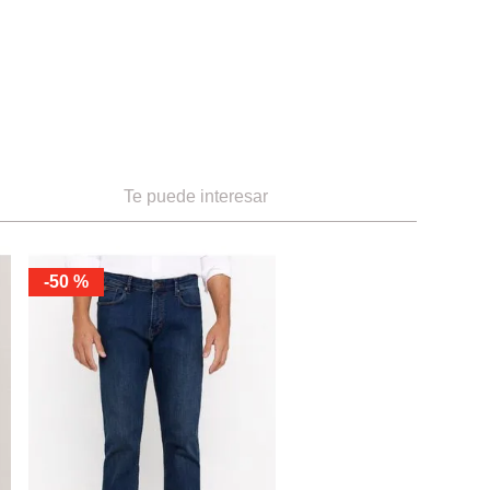
Te puede interesar
-
50 %