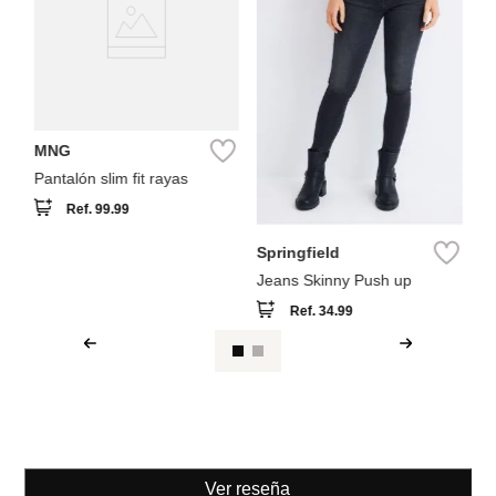
b
MNG
Pantalón slim fit rayas
Ref.
99.99
Springfield
Jeans Skinny Push up
Ref.
34.99
Ver reseña