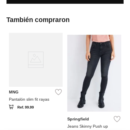
También compraron
Co
con
Pa
b
MNG
Pantalón slim fit rayas
Ref.
99.99
Springfield
Jeans Skinny Push up