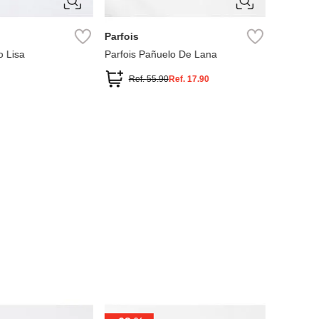
M
ÚNIC
Parfois
MNG
o Lisa
Parfois Pañuelo De Lana
Set 2 Pa
Ref.
55.90
Ref.
17.90
Ref.