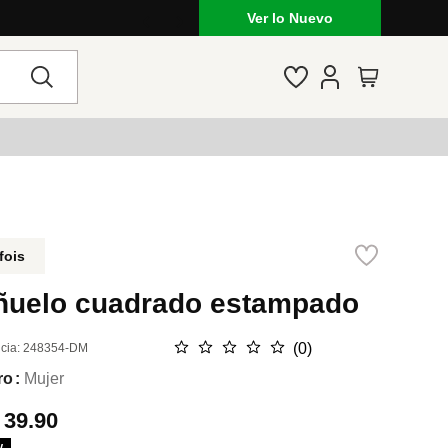
Ver lo Nuevo
fois
ñuelo cuadrado estampado
☆
☆
☆
☆
☆
(
0
)
cia
:
248354-DM
ro
Mujer
.
39.90