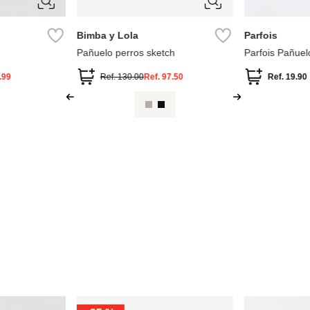
ÚNICA
M
Bimba y Lola
Parfois
Pañuelo perros sketch
Parfois Pañuel
.99
Ref.
130.00
Ref.
97.50
Ref.
19.90