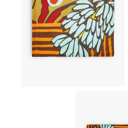
8
.
bolso
9
.
cartera
10
.
bimba lola