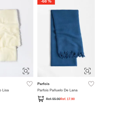
-
68 %
-
55 %
M
ÚNIC
Parfois
MNG
o Lisa
Parfois Pañuelo De Lana
Set 2 Pa
Ref.
55.90
Ref.
17.90
Ref.