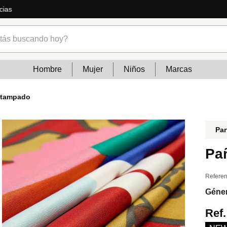
ás
s buscando hoy?
Hombre
Mujer
Niños
Marcas
stampado
Par
Pa
Referen
Géne
Ref