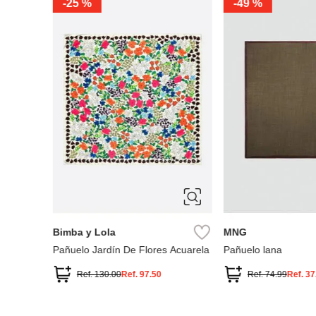
-
25 %
-
49 %
ÚNICA
ÚNICA
Bimba y Lola
MNG
Pañuelo Jardín De Flores Acuarela
Pañuelo lana
Ref.
130.00
Ref.
97.50
Ref.
74.99
Ref.
37