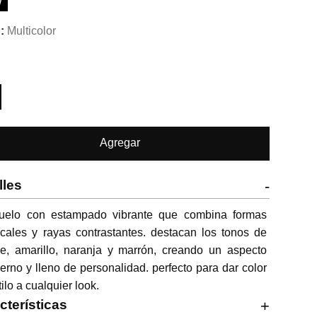
W
Multicolor
Agregar
lles
-
uelo con estampado vibrante que combina formas 
icales y rayas contrastantes. destacan los tonos de 
e, amarillo, naranja y marrón, creando un aspecto 
rno y lleno de personalidad. perfecto para dar color 
tilo a cualquier look.
cterísticas
+