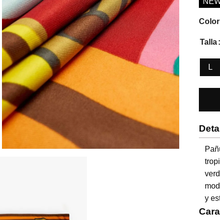
NE
Color
Talla
L
Deta
Pañ
trop
verd
mode
y es
Cara