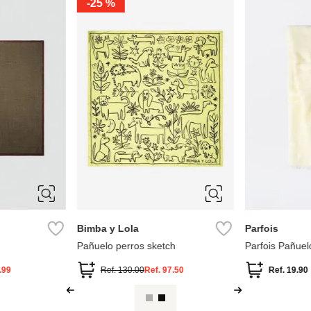
-
25 %
ÚNICA
M
Bimba y Lola
Parfois
Pañuelo perros sketch
Parfois Pañuel
.99
Ref.
130.00
Ref.
97.50
Ref.
19.90