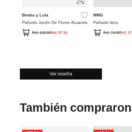
ÚNICA
ÚNICA
Bimba y Lola
MNG
Pañuelo Jardín De Flores Acuarela
Pañuelo lana
Ref.
130.00
Ref.
97.50
Ref.
74.99
Ref.
37
Ver reseña
También compraron