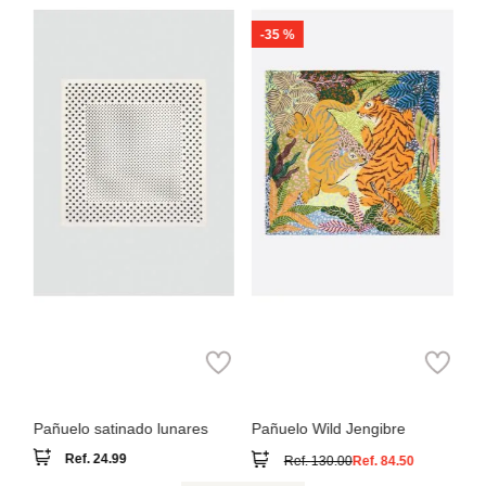
-
35 %
B
Pa
MNG
Bimba y Lola
Pañuelo satinado lunares
Pañuelo Wild Jengibre
Ref.
24.99
Ref.
130.00
Ref.
84.50