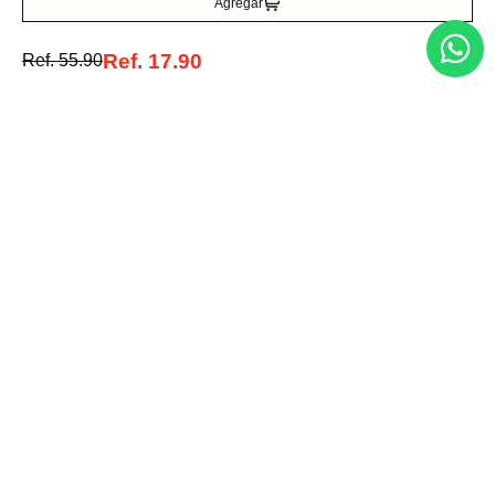
Agregar
MNG
Bimba y Lola
Pañuelo satinado lunares
Pañuelo Wild Jengibre
Ref.
17.90
Ref.
55.90
Ref.
24.99
Ref.
130.00
Ref.
84.50
Entérate de todo lo nuevo
Acepto la política de tratamiento de datos personales
Suscribirse
Acerca de nosotros
Categorías