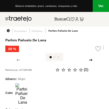
Ver
Básicos infaltables: jeans, camisetas, chaquetas y más
Buscar
Parfois Pañuelo De Lana
Accesorios
Pañuelos
Parfois Pañuelo De Lana
68 %
☆
☆
☆
☆
☆
(
0
)
Referencia
:
227499-BN
Mujer
Género
Color
Marrón
Color