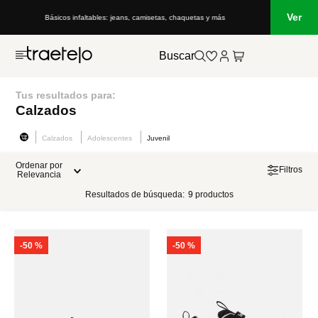
Ver
Básicos infaltables: jeans, camisetas, chaquetas y más
Buscar
Tus resultados para:
Calzados
Calzados
Adolescentes
Juvenil
Ordenar por
Filtros
Relevancia
Resultados de búsqueda:
9
productos
-
50 %
-
50 %