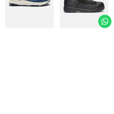
Timberland
Timberland
Zapato Motion Access
Bota Field Big Kids
Ref.
139.00
Ref.
69.50
Ref.
149.00
Ref.
104.30