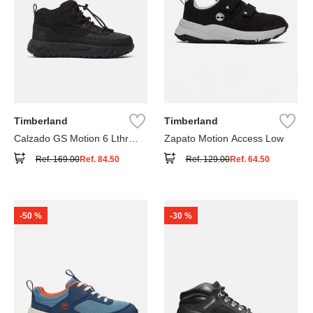
Timberland
Timberland
Calzado GS Motion 6 Lthr
Zapato Motion Access Low
Super
Ref.
169.00
Ref.
84.50
Ref.
129.00
Ref.
64.50
-
50 %
-
30 %