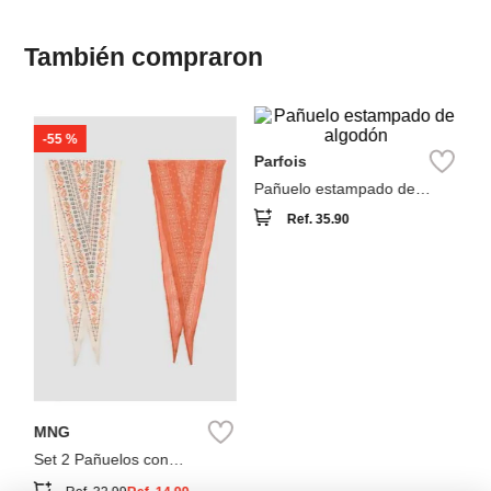
También compraron
-
55 %
Pa
P
d
Parfois
Pañuelo estampado de
algodón
Ref.
35.90
MNG
Set 2 Pañuelos con
Estampados