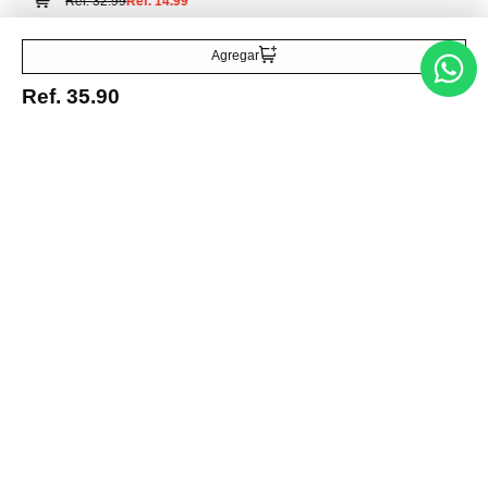
Ref.
32.99
Ref.
14.99
Agregar
Ref.
35.90
Entérate de todo lo nuevo
Acepto la política de tratamiento de datos personales
Suscribirse
Acerca de nosotros
Categorías
Marcas