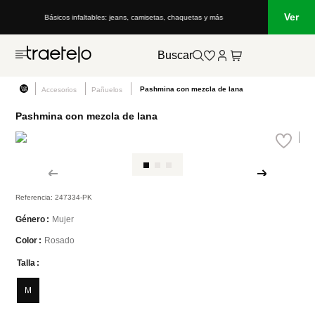
Ver
Básicos infaltables: jeans, camisetas, chaquetas y más
Buscar
Pashmina con mezcla de lana
Accesorios
Pañuelos
Pashmina con mezcla de lana
Referencia
:
247334-PK
Mujer
Género
Rosado
Color
Talla
M