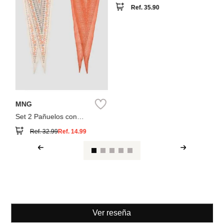
Parfois
Pañuelo estampado de
algodón
Ref.
35.90
MNG
Set 2 Pañuelos con
Estampados
Ref.
32.99
Ref.
14.99
Ver reseña