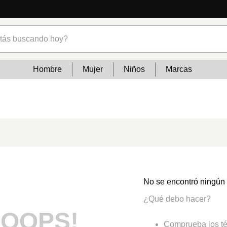
s buscando hoy?
Hombre
Mujer
Niños
Marcas
No se encontró ningún
¿Qué debo hacer?
OOPS!
Comprueba los té