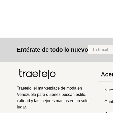
8
.
bolso
9
.
cartera
10
.
bimba lola
Entérate de todo lo nuevo
Acer
Traetelo, el marketplace de moda en
Nues
Venezuela para quienes buscan estilo,
calidad y las mejores marcas en un solo
Cont
lugar.