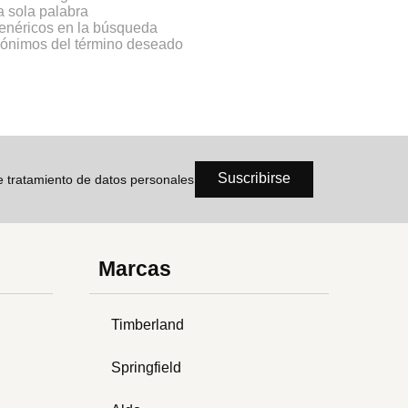
na sola palabra
genéricos en la búsqueda
inónimos del término deseado
Suscribirse
de tratamiento de datos personales
Marcas
Timberland
Springfield