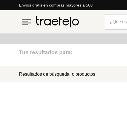
Envíos gratis en compras mayores a $60
¿Qué está
Términos más buscados
Tus resultados para:
1
.
timberland
Resultados de búsqueda:
productos
0
2
.
parfois
3
.
carteras
4
.
aldo
5
.
carteras parfois
6
.
springfield
7
.
mng