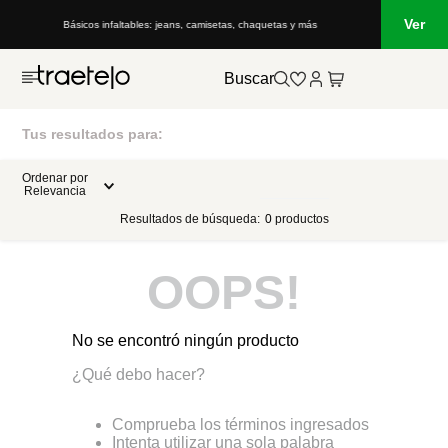
Ver
Básicos infaltables: jeans, camisetas, chaquetas y más
Buscar
Tus resultados para:
Ordenar por
Relevancia
Resultados de búsqueda:
0
productos
OOPS!
No se encontró ningún producto
¿Qué debo hacer?
Comprueba los términos ingresados
Intenta utilizar una sola palabra