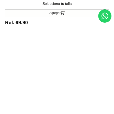
Selecciona tu talla
Acepto la política de tratamiento de datos personales
Suscribirse
Agregar
Ref.
69.90
Acerca de nosotros
Categorías
Marcas
Traetelo, el marketplace de moda en Venezuela para quienes buscan
estilo, calidad y las mejores marcas en un solo lugar.
Medios de pago