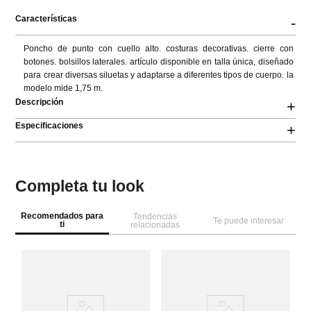
Características
-
Poncho de punto con cuello alto. costuras decorativas. cierre con 
botones. bolsillos laterales. artículo disponible en talla única, diseñado 
para crear diversas siluetas y adaptarse a diferentes tipos de cuerpo. la 
modelo mide 1,75 m.
Descripción
+
Especificaciones
+
Completa tu look
Recomendados para
Tendencias
Te puede interesar
ti
relacionadas
Pa
Pa
S