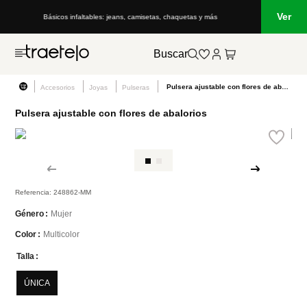
Ver
Básicos infaltables: jeans, camisetas, chaquetas y más
Buscar
Pulsera ajustable con flores de abalorios
Accesorios
Joyas
Pulseras
Pulsera ajustable con flores de abalorios
Referencia
:
248862-MM
Mujer
Género
Multicolor
Color
Talla
ÚNICA