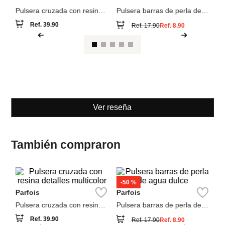
Parfois
Parfois
Pulsera cruzada con resina
Pulsera barras de perla de
detalles multicolor
agua dulce
Ref.
39.90
Ref.
17.90
Ref.
8.90
Ver reseña
También compraron
Pa