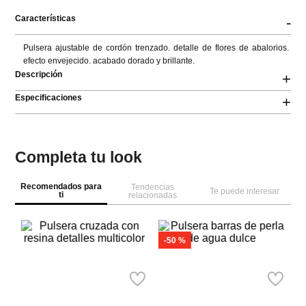
Características
-
Pulsera ajustable de cordón trenzado. detalle de flores de abalorios. 
efecto envejecido. acabado dorado y brillante.
Descripción
+
Especificaciones
+
Completa tu look
Recomendados para
Tendencias
Te puede interesar
ti
relacionadas
Pa
Pu
de