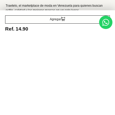
Acepto la política de tratamiento de datos personales
Suscribirse
Acerca de nosotros
Agregar
Ref.
14.90
Categorías
Marcas
Traetelo, el marketplace de moda en Venezuela para quienes buscan
estilo, calidad y las mejores marcas en un solo lugar.
Medios de pago