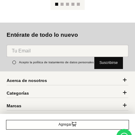
Pu
de
MNG
Parfois
Pulsera madera tachuelas
Pulsera rígida con cristales
Ref.
55.99
Ref.
39.90
Entérate de todo lo nuevo
Agregar
Acepto la política de tratamiento de datos personales
Suscribirse