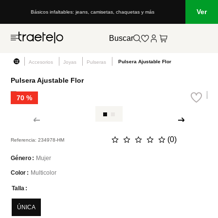
Ver
Básicos infaltables: jeans, camisetas, chaquetas y más
Buscar
Pulsera Ajustable Flor
Accesorios
Joyas
Pulseras
Pulsera Ajustable Flor
70 %
☆
☆
☆
☆
☆
(
0
)
Referencia
:
234978-HM
Mujer
Género
Multicolor
Color
Talla
ÚNICA