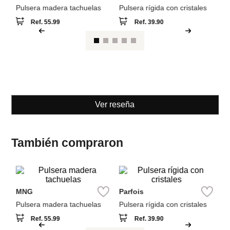
MNG
Parfois
Pulsera madera tachuelas
Pulsera rígida con cristales
Ref.
55.99
Ref.
39.90
Ver reseña
También compraron
Pa