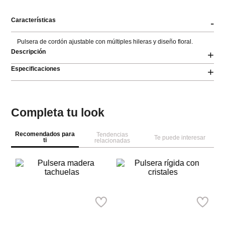
Características
-
Pulsera de cordón ajustable con múltiples hileras y diseño floral.
Descripción
+
Especificaciones
+
Completa tu look
Recomendados para
Tendencias
Te puede interesar
ti
relacionadas
Pa
Pu
de