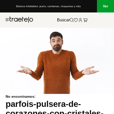
Ver
Básicos infaltables: jeans, camisetas, chaquetas y más
Buscar
No encontramos:
parfois-pulsera-de-
corazones-con-cristales-