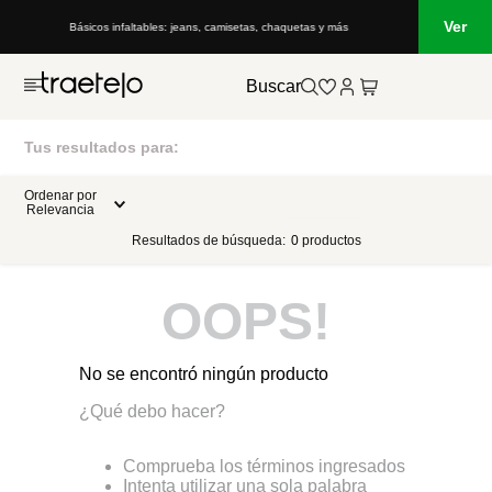
Ver
Básicos infaltables: jeans, camisetas, chaquetas y más
Buscar
Tus resultados para:
Ordenar por
Relevancia
Resultados de búsqueda:
0
productos
OOPS!
No se encontró ningún producto
¿Qué debo hacer?
Comprueba los términos ingresados
Intenta utilizar una sola palabra