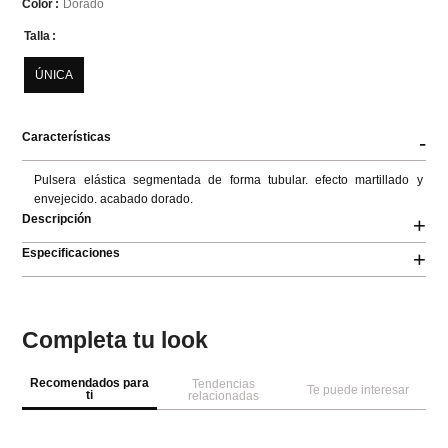
Dorado
Color
Talla
ÚNICA
Características
-
Pulsera elástica segmentada de forma tubular. efecto martillado y 
envejecido. acabado dorado.
Descripción
+
Especificaciones
+
Completa tu look
Recomendados para
Tendencias
Te puede interesar
ti
relacionadas