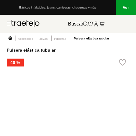
Ver
Básicos infaltables: jeans, camisetas, chaquetas y más
Buscar
Pulsera elástica tubular
Accesorios
Joyas
Pulseras
Pulsera elástica tubular
46 %