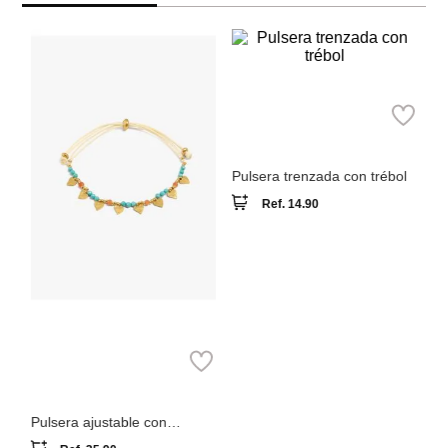
M
Pu
Parfois
Pulsera trenzada con trébol
Ref.
14.90
Parfois
Pulsera ajustable con
piedras y corazones
Ref.
35.90