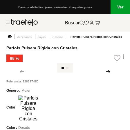
Ver
Básicos infaltables: jeans, camisetas, chaquetas y más
Lo que
Buscar
Parfois Pulsera Rígida con Cristales
Accesorios
Joyas
Pulseras
Parfois Pulsera Rígida con Cristales
68 %
Referencia
:
228237-GD
Mujer
Género
Color
Dorado
Color