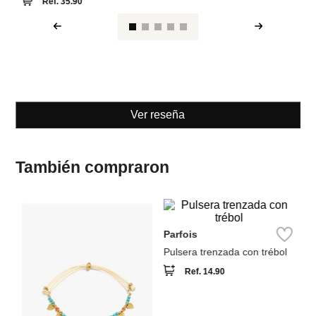
Ver reseña
También compraron
M
Pu
Parfois
Pulsera trenzada con trébol