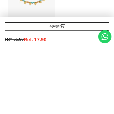
Ref.
14.90
Parfois
Pulsera ajustable con
piedras y corazones
Ref.
35.90
Agregar
Ref.
17.90
Ref.
55.90
Entérate de todo lo nuevo
Acepto la política de tratamiento de datos personales
Suscribirse
Acerca de nosotros
Categorías