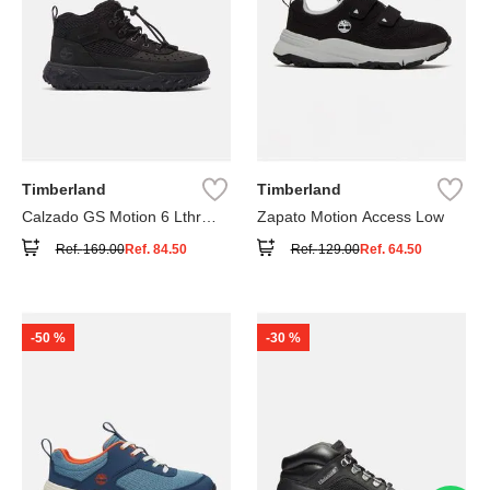
Timberland
Timberland
Calzado GS Motion 6 Lthr
Zapato Motion Access Low
Super
Ref.
169.00
Ref.
84.50
Ref.
129.00
Ref.
64.50
-
50 %
-
30 %