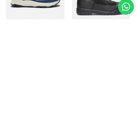
Timberland
Timberland
Zapato Motion Access
Bota Field Big Kids
Ref.
139.00
Ref.
69.50
Ref.
149.00
Ref.
104.30