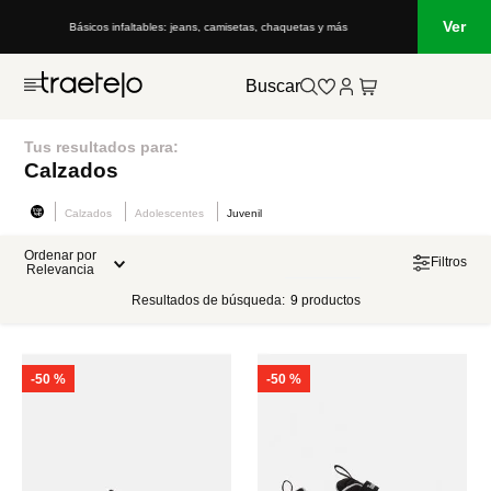
Ver
Básicos infaltables: jeans, camisetas, chaquetas y más
Buscar
Tus resultados para:
Calzados
Calzados
Adolescentes
Juvenil
Ordenar por
Filtros
Relevancia
Resultados de búsqueda:
9
productos
-
50 %
-
50 %