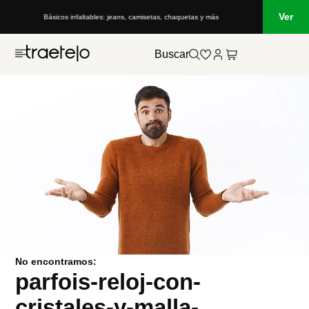
Ver
Básicos infaltables: jeans, camisetas, chaquetas y más
Buscar
No encontramos:
parfois-reloj-con-
cristales-y-malla-