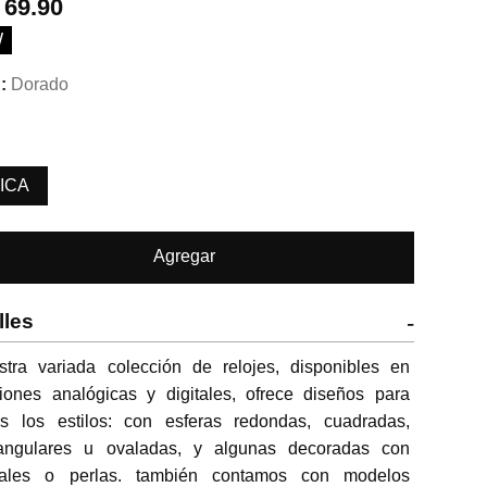
.
69.90
W
Dorado
ICA
Agregar
lles
-
stra variada colección de relojes, disponibles en 
iones analógicas y digitales, ofrece diseños para 
os los estilos: con esferas redondas, cuadradas, 
tangulares u ovaladas, y algunas decoradas con 
stales o perlas. también contamos con modelos 