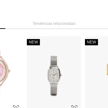
Tendencias relacionadas
ÚNICA
ÚNICA
-
49 %
Parfois
Swarovski
a metálica de
Parfois Reloj de acero inoxidable
Reloj Matrix Te
.90
Ref.
49.90
Ref.
450.0