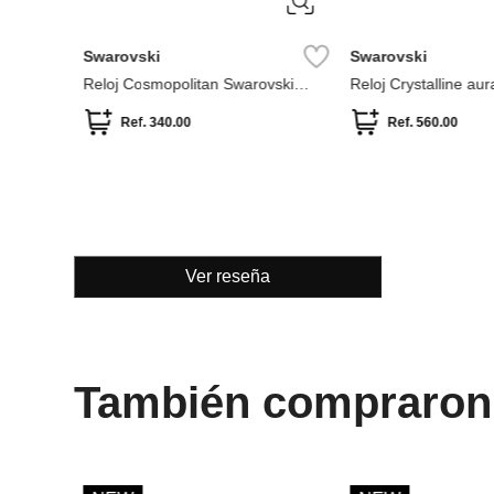
ÚNICA
Parfois
 textura
Reloj bicolor con malla metálica de
acero inoxidable
Ref.
59.90
Ver reseña
También compraron
ÚNICA