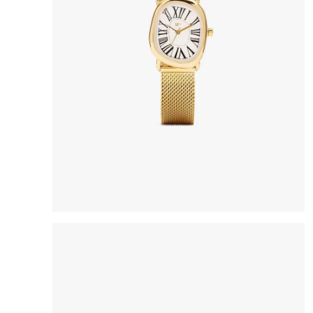
8
.
bolso
9
.
cartera
10
.
bimba lola