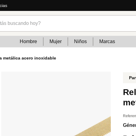
Outfits de temporada: jeans, vest
s buscando hoy?
Hombre
Mujer
Niños
Marcas
a metálica acero inoxidable
Par
Rel
met
Referen
Géne