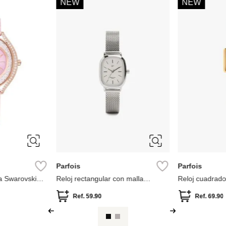
-
49 %
Parfois
Swarovski
a metálica de
Parfois Reloj de acero inoxidable
Reloj Matrix Te
.90
Ref.
49.90
Ref.
450.0