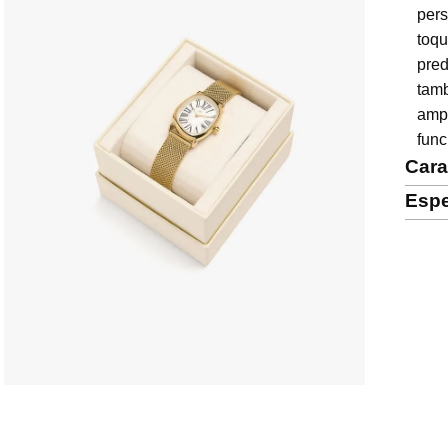
per
toq
pred
tam
amp
func
Cara
Espe