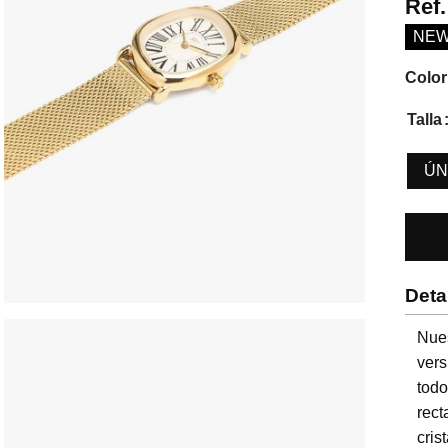
Ref
NE
Color
Talla
ÚN
Deta
Nue
vers
tod
rec
cri