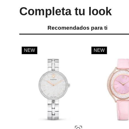
Completa tu look
Recomendados para ti
ÚNICA
NEW
Parfois
Reloj cuadrado mall
acero
Ref.
69.90
Ref.
35