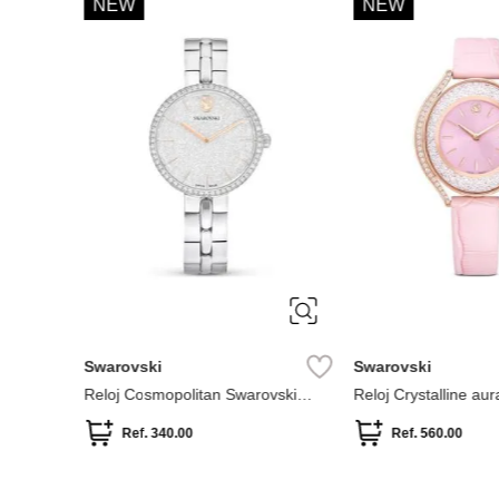
NEW
Parfois
Reloj cuadrado mall
acero
Ref.
69.90
Ref.
35
ÚNICA
Parfois
 textura
Reloj bicolor con malla metálica de
acero inoxidable
Ref.
59.90