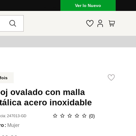
idos, calzados y mucho más
Ver lo Nuevo
fois
oj ovalado con malla
álica acero inoxidable
☆
☆
☆
☆
☆
(
0
)
cia
:
247013-GD
ro
Mujer