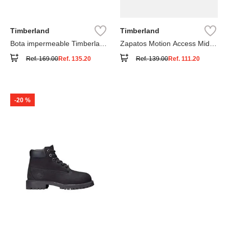
Timberland
Timberland
Bota impermeable Timberland
Zapatos Motion Access Mid
Premium
con cierre de velcro
Ref.
169.00
Ref.
135.20
Ref.
139.00
Ref.
111.20
-
20 %