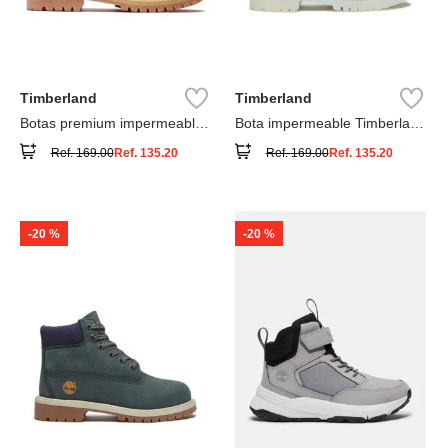
Timberland
Timberland
Botas premium impermeables
Bota impermeable Timberland
6 inch
Premium
Ref.
169.00
Ref.
135.20
Ref.
169.00
Ref.
135.20
-
20 %
-
20 %