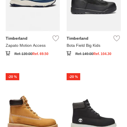
Timberland
Timberland
Zapato Motion Access
Bota Field Big Kids
Ref.
139.00
Ref.
69.50
Ref.
149.00
Ref.
104.30
-
20 %
-
20 %