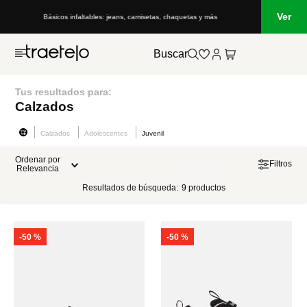
Ver
Básicos infaltables: jeans, camisetas, chaquetas y más
Buscar
Tus resultados para:
Calzados
Calzados
Adolescentes
Juvenil
Ordenar por
Filtros
Relevancia
Resultados de búsqueda:
9
productos
-
50 %
-
50 %