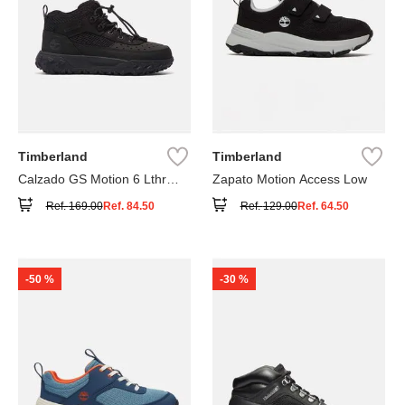
Timberland
Timberland
Calzado GS Motion 6 Lthr
Zapato Motion Access Low
Super
Ref.
169.00
Ref.
84.50
Ref.
129.00
Ref.
64.50
-
50 %
-
30 %