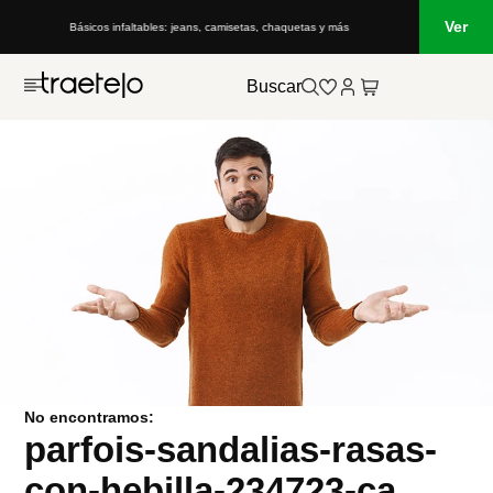
Ver
Básicos infaltables: jeans, camisetas, chaquetas y más
Buscar
No encontramos:
parfois-sandalias-rasas-
con-hebilla-234723-ca