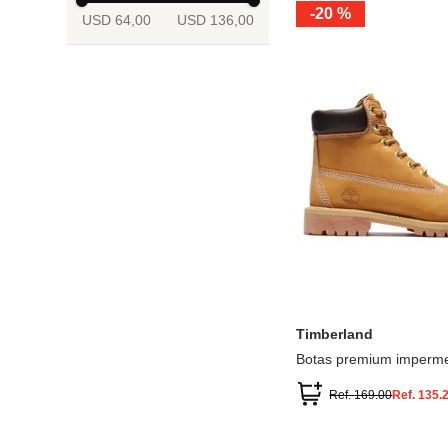
-
20 %
USD 64,00
USD 136,00
13.5
2
2.5
3
3.5
4
Mostrar 6 más
3.5
4
4.5
5
5.5
6
Timberland
Botas premium imperme
inch
Ref.
169.00
Ref.
135.