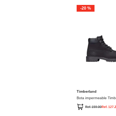
-
20 %
12.5
13.5
1.5
2.5
13
1
2
3
Timberland
Bota impermeable Timb
Premium
Ref.
159.00
Ref.
127.