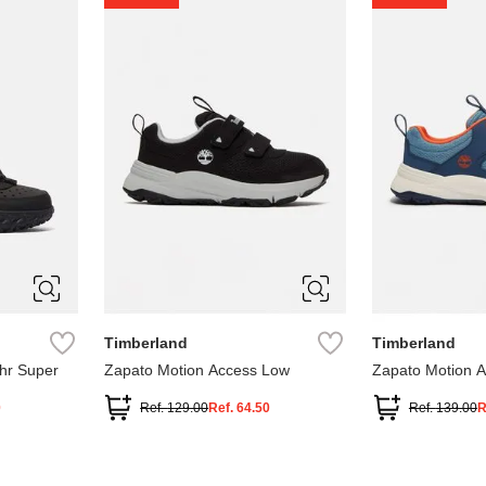
1
1.5
2
2.5
7
Timberland
Timberland
hr Super
Zapato Motion Access Low
Zapato Motion 
0
Ref.
129.00
Ref.
64.50
Ref.
139.00
R