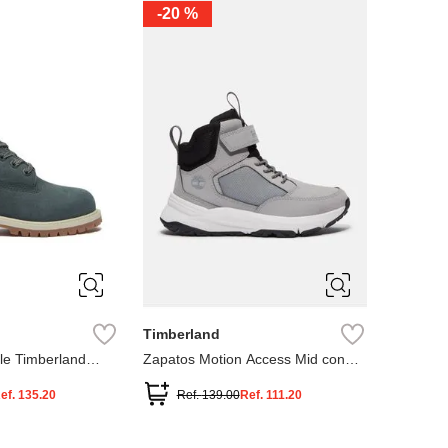
-
20 %
3
12.5
3
2
.5
1.5
1
13
2.5
1.5
13.5
Timberland
le Timberland
Zapatos Motion Access Mid con
cierre de velcro
ef.
135.20
Ref.
139.00
Ref.
111.20