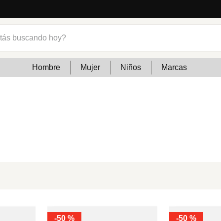
s buscando hoy?
Hombre
Mujer
Niños
Marcas
-
50 %
-
50 %