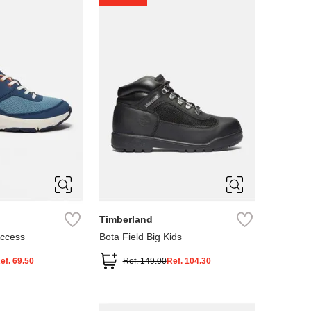
4
5
Timberland
Access
Bota Field Big Kids
ef.
69.50
Ref.
149.00
Ref.
104.30