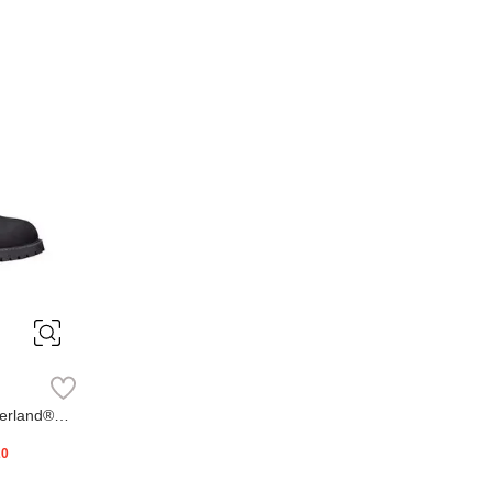
erland®
20