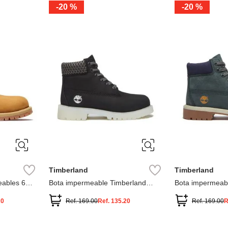
-
20 %
-
20 %
3
2
1
13
1
12.5
2.5
1.5
13.5
2
13
2
12.5
13.5
Timberland
Timberland
ables 6
Bota impermeable Timberland
Bota impermeab
Premium
Premium
20
Ref.
169.00
Ref.
135.20
Ref.
169.00
R