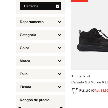
8
.
Calzados
bolso
9
.
cartera
Departamento
10
.
bimba lola
Calzados
Categoría
Botas y Botines
Color
Deportivos Urbanos
Amarillo
5
6.5
7
6
Marca
Arena
4.5
4
Timberland
Azul
Talla
Timberland
Negro
Calzado GS Motion 6 Lt
1
Tienda
1.5
Ref.
169.00
Ref.
84.5
Timberland
12.5
Rangos de precio
13