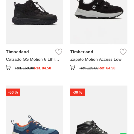
Timberland
Timberland
Calzado GS Motion 6 Lthr
Zapato Motion Access Low
Super
Ref.
169.00
Ref.
84.50
Ref.
129.00
Ref.
64.50
-
50 %
-
30 %