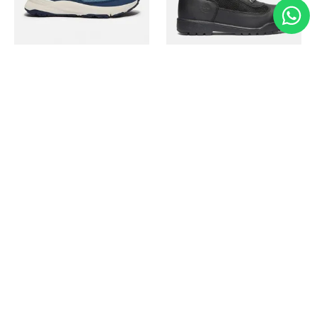
Timberland
Timberland
Zapato Motion Access
Bota Field Big Kids
Ref.
139.00
Ref.
69.50
Ref.
149.00
Ref.
104.30