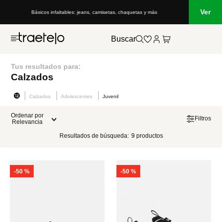
Ver
Básicos infaltables: jeans, camisetas, chaquetas y más
Buscar
Tus resultados para:
Calzados
Calzados
Adolescentes
Juvenil
Ordenar por
Filtros
Relevancia
Resultados de búsqueda:
9
productos
-
50 %
-
50 %