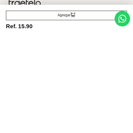
Acepto la política de tratamiento de datos personales
Suscribirse
Agregar
Ref.
15.90
Acerca de nosotros
Categorías
Marcas
Traetelo, el marketplace de moda en Venezuela para quienes buscan
estilo, calidad y las mejores marcas en un solo lugar.
Medios de pago