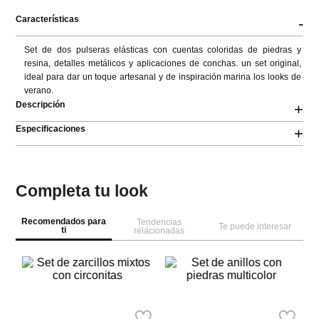
Características
-
Set de dos pulseras elásticas con cuentas coloridas de piedras y 
resina, detalles metálicos y aplicaciones de conchas. un set original, 
ideal para dar un toque artesanal y de inspiración marina los looks de 
verano.
Descripción
+
Especificaciones
+
Completa tu look
Recomendados para
Tendencias
Te puede interesar
ti
relacionadas
Pa
Se
cí