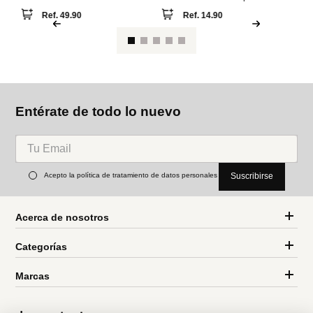
Pa
Se
cí
Parfois
Parfois
Set de zarcillos mixtos con
Set de anillos con piedras
circonitas
multicolor
Ref.
49.90
Ref.
14.90
Entérate de todo lo nuevo