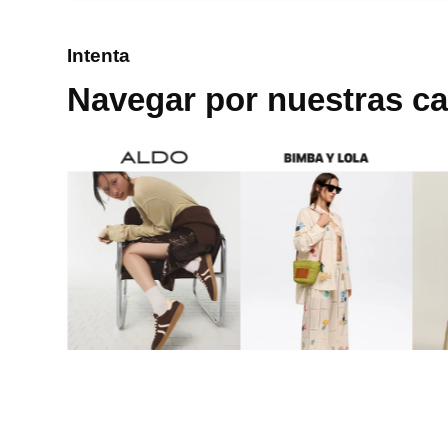
8
.
mng
Intenta
9
.
bolso
Navegar por nuestras ca
10
.
bimba lola