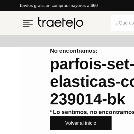
Envíos gratis en compras mayores a $60
¿Qué está
No encontramos:
Términos más buscados
parfois-set
1
.
timberland
elasticas-c
2
.
parfois
3
.
carteras
239014-bk
4
.
aldo
5
.
carteras parfois
“Lo sentimos, no encontramos
6
.
springfield
Volver al inicio
7
.
cartera