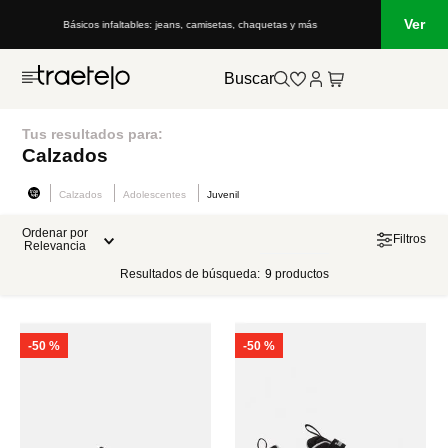
Ver
Básicos infaltables: jeans, camisetas, chaquetas y más
Buscar
Tus resultados para:
Calzados
Calzados
Adolescentes
Juvenil
Ordenar por
Filtros
Relevancia
Resultados de búsqueda:
9
productos
-
50 %
-
50 %