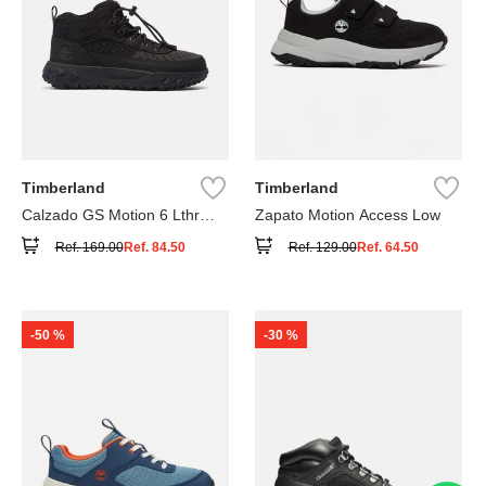
Timberland
Timberland
Calzado GS Motion 6 Lthr
Zapato Motion Access Low
Super
Ref.
169.00
Ref.
84.50
Ref.
129.00
Ref.
64.50
-
50 %
-
30 %