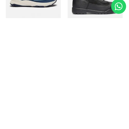
Timberland
Timberland
Zapato Motion Access
Bota Field Big Kids
Ref.
139.00
Ref.
69.50
Ref.
149.00
Ref.
104.30