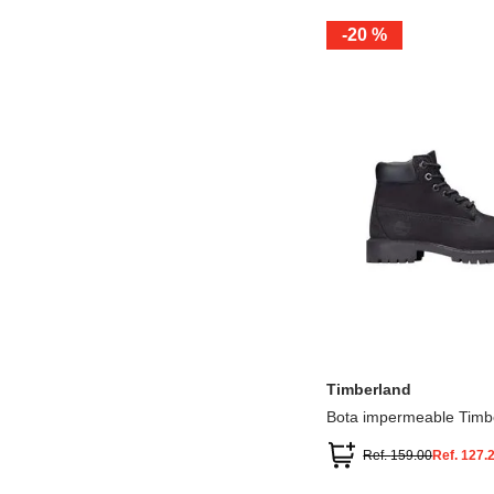
-
20 %
12.5
13.5
1.5
2.5
13
1
2
3
Timberland
Bota impermeable Timb
Premium
Ref.
159.00
Ref.
127.