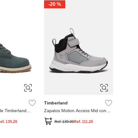
-
20 %
3
12.5
3
2
.5
1.5
1
13
2.5
1.5
13.5
Timberland
le Timberland
Zapatos Motion Access Mid con
cierre de velcro
ef.
135.20
Ref.
139.00
Ref.
111.20