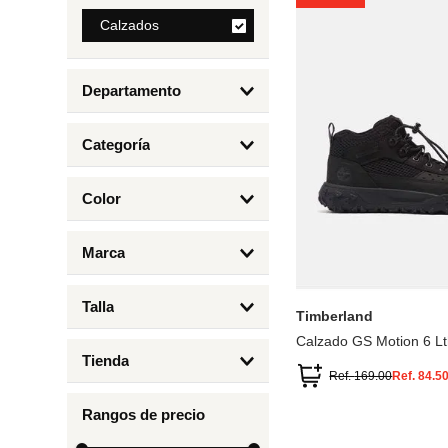
8
.
Calzados
bolso
9
.
cartera
Departamento
10
.
bimba lola
Calzados
Categoría
Botas y Botines
Color
Deportivos Urbanos
Amarillo
5
6.5
7
6
Marca
Arena
4.5
4
Timberland
Azul
Talla
Timberland
Negro
Calzado GS Motion 6 Lt
1
Tienda
1.5
Ref.
169.00
Ref.
84.5
Timberland
12.5
Rangos de precio
13