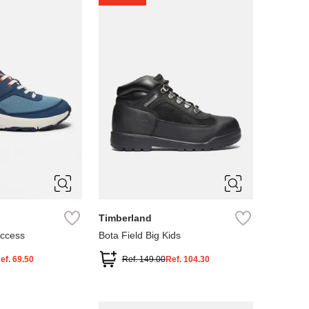
4
5
Timberland
Access
Bota Field Big Kids
ef.
69.50
Ref.
149.00
Ref.
104.30