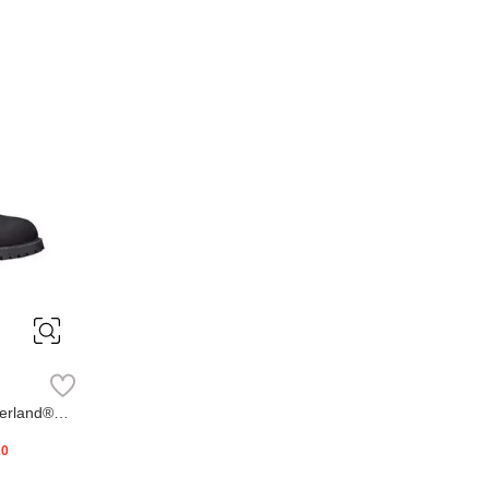
erland®
20