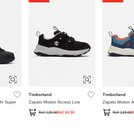
1
1.5
2
2.5
7
Timberland
Timberland
hr Super
Zapato Motion Access Low
Zapato Motion 
0
Ref.
129.00
Ref.
64.50
Ref.
139.00
R