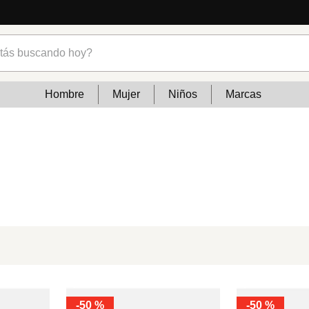
s buscando hoy?
Hombre
Mujer
Niños
Marcas
-
50 %
-
50 %