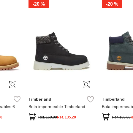
-
20 %
-
20 %
3
2
1
13
1
12.5
2.5
1.5
13.5
2
13
2
12.5
13.5
Timberland
Timberland
ables 6
Bota impermeable Timberland
Bota impermeab
Premium
Premium
20
Ref.
169.00
Ref.
135.20
Ref.
169.00
R