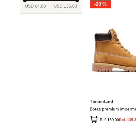
-
20 %
USD 64,00
USD 136,00
13.5
2
2.5
3
3.5
4
Mostrar 6 más
3.5
4
4.5
5
5.5
6
Timberland
Botas premium imperme
inch
Ref.
169.00
Ref.
135.