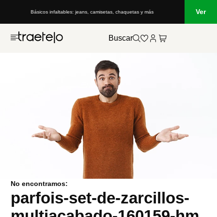
Ver
Básicos infaltables: jeans, camisetas, chaquetas y más
Buscar
No encontramos:
parfois-set-de-zarcillos-
multiacabado-160159-hm