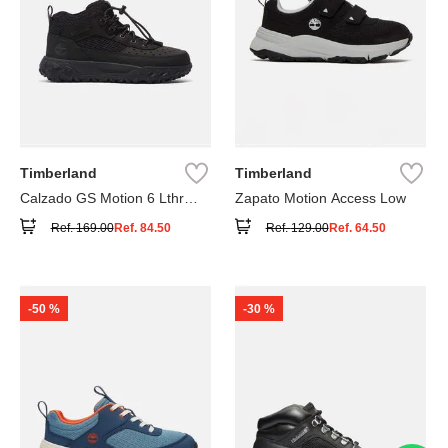
Timberland
Timberland
Calzado GS Motion 6 Lthr
Zapato Motion Access Low
Super
Ref.
169.00
Ref.
84.50
Ref.
129.00
Ref.
64.50
-
50 %
-
30 %