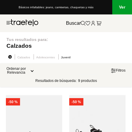
Ver
Básicos infaltables: jeans, camisetas, chaquetas y más
Buscar
Tus resultados para:
Calzados
Calzados
Adolescentes
Juvenil
Ordenar por
Filtros
Relevancia
Resultados de búsqueda:
9
productos
-
50 %
-
50 %