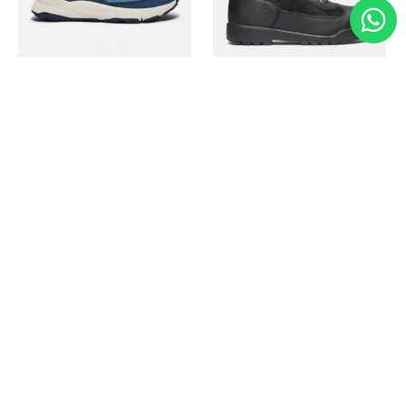
Timberland
Timberland
Zapato Motion Access
Bota Field Big Kids
Ref.
139.00
Ref.
69.50
Ref.
149.00
Ref.
104.30