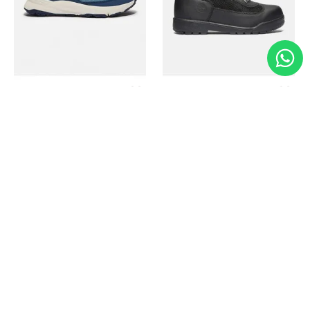
Timberland
Timberland
Zapato Motion Access
Bota Field Big Kids
Ref.
139.00
Ref.
69.50
Ref.
149.00
Ref.
104.30