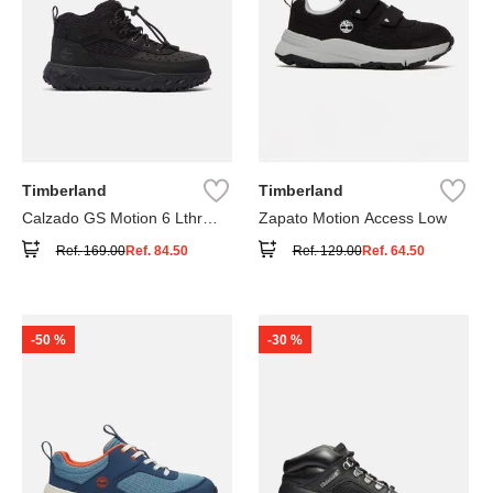
Timberland
Timberland
Calzado GS Motion 6 Lthr
Zapato Motion Access Low
Super
Ref.
169.00
Ref.
84.50
Ref.
129.00
Ref.
64.50
-
50 %
-
30 %