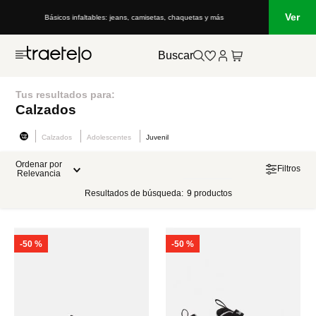
Ver
Básicos infaltables: jeans, camisetas, chaquetas y más
Buscar
Tus resultados para:
Calzados
Calzados
Adolescentes
Juvenil
Ordenar por
Filtros
Relevancia
Resultados de búsqueda:
9
productos
-
50 %
-
50 %