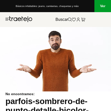
Ver
Básicos infaltables: jeans, camisetas, chaquetas y más
Buscar
No encontramos:
parfois-sombrero-de-
punto-detalle-bicolor-