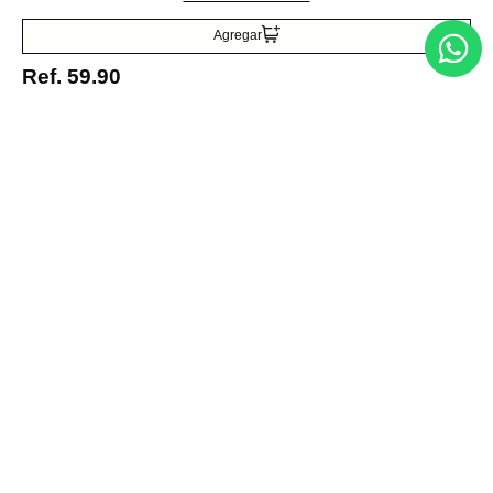
Acepto la política de tratamiento de datos personales
Suscribirse
Agregar
Ref.
59.90
Acerca de nosotros
Categorías
Marcas
Traetelo, el marketplace de moda en Venezuela para quienes buscan
estilo, calidad y las mejores marcas en un solo lugar.
Medios de pago