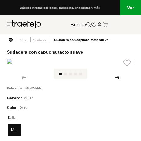
Ver
Básicos infaltables: jeans, camisetas, chaquetas y más
Buscar
Sudadera con capucha tacto suave
Ropa
Suéteres
Sudadera con capucha tacto suave
Referencia
:
246424-AN
Mujer
Género
Gris
Color
Talla
M-L