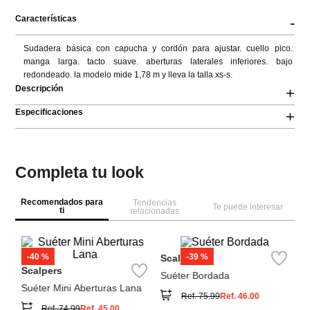
Características
-
Sudadera básica con capucha y cordón para ajustar. cuello pico. 
manga larga. tacto suave. aberturas laterales inferiores. bajo 
redondeado. la modelo mide 1,78 m y lleva la talla xs-s.
Descripción
+
Especificaciones
+
Completa tu look
Recomendados para
Tendencias
Te puede interesar
ti
relacionadas
T
Su