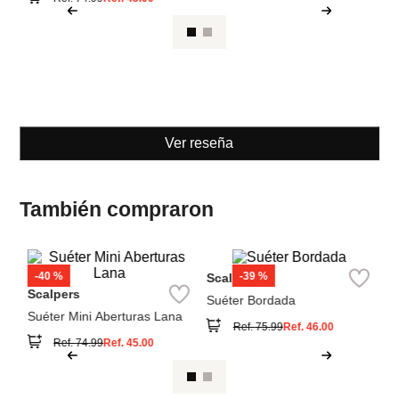
Scalpers
Scalpers
Suéter Mini Aberturas Lana
Suéter Bordada
Ref.
74.99
Ref.
45.00
Ref.
75.99
Ref.
46.00
Ver reseña
También compraron